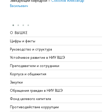
Заведующий кафедрой
–
Соколов Александр
Васильевич
О ВЫШКЕ
ОБР
Цифры и факты
Лице
Руководство и структура
Довуз
Устойчивое развитие в НИУ ВШЭ
Олим
Преподаватели и сотрудники
Прием
Корпуса и общежития
Вышк
Закупки
Прием
Обращения граждан в НИУ ВШЭ
Аспир
Фонд целевого капитала
Допол
Противодействие коррупции
Центр