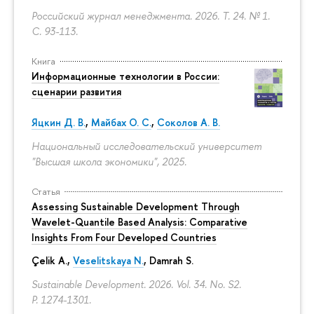
Российский журнал менеджмента. 2026. Т. 24. № 1.
С. 93-113.
Книга
Информационные технологии в России:
сценарии развития
Яцкин Д. В.
,
Майбах О. С.
,
Соколов А. В.
Национальный исследовательский университет
"Высшая школа экономики", 2025.
Статья
Assessing Sustainable Development Through
Wavelet-Quantile Based Analysis: Comparative
Insights From Four Developed Countries
Çelik A.,
Veselitskaya N.
, Damrah S.
Sustainable Development. 2026. Vol. 34. No. S2.
P. 1274-1301.