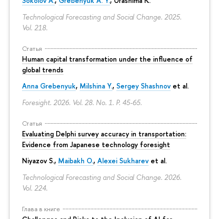
Sokolov A.
,
Grebenyuk A. Y.
, Urashima K.
Technological Forecasting and Social Change. 2025.
Vol. 218.
Статья
Human capital transformation under the influence of
global trends
Anna Grebenyuk
,
Milshina Y.
,
Sergey Shashnov
et al.
Foresight. 2026. Vol. 28. No. 1.
P. 45-65.
Статья
Evaluating Delphi survey accuracy in transportation:
Evidence from Japanese technology foresight
Niyazov S.
,
Maibakh O.
,
Alexei Sukharev
et al.
Technological Forecasting and Social Change. 2026.
Vol. 224.
Глава в книге