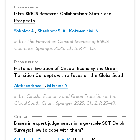
Глава в книге
Intra-BRICS Research Collaboration: Status and
Prospects
Sokolov A.
,
Shashnov S. A.
,
Kotsemir M. N.
In bk.: The Innovation Competitiveness of BRICS
Countries. Springer, 2025. Ch. 3.
P. 41-65.
Глава в книге
Historical Evolution of Circular Economy and Green
Transition Concepts with a Focus on the Global South
Aleksandrova I.
,
Milshina Y.
In bk.: Circular Economy and Green Transition in the
Global South. Cham: Springer, 2025. Ch. 2.
P. 23-49.
Статья
Biases in expert judgements in large-scale S&T Delphi
Surveys: How to cope with them?