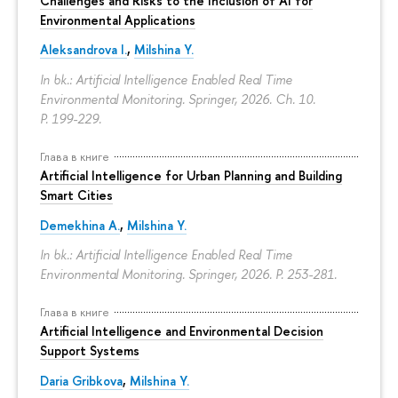
Challenges and Risks to the Inclusion of AI for
Environmental Applications
Aleksandrova I.
,
Milshina Y.
In bk.: Artificial Intelligence Enabled Real Time
Environmental Monitoring. Springer, 2026. Ch. 10.
P. 199-229.
Глава в книге
Artificial Intelligence for Urban Planning and Building
Smart Cities
Demekhina A.
,
Milshina Y.
In bk.: Artificial Intelligence Enabled Real Time
Environmental Monitoring. Springer, 2026.
P. 253-281.
Глава в книге
Artificial Intelligence and Environmental Decision
Support Systems
Daria Gribkova
,
Milshina Y.