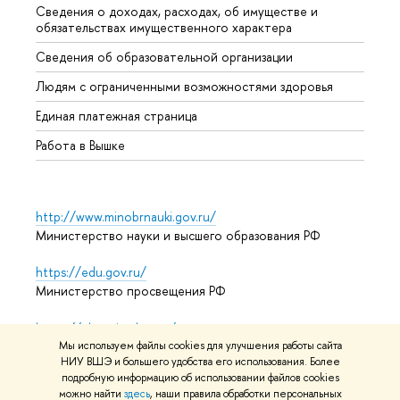
Сведения о доходах, расходах, об имуществе и
Бизне
обязательствах имущественного характера
Образ
Сведения об образовательной организации
Обрат
Людям с ограниченными возможностями здоровья
Единая платежная страница
Работа в Вышке
http://www.minobrnauki.gov.ru/
Министерство науки и высшего образования РФ
https://edu.gov.ru/
Министерство просвещения РФ
https://elearning.hse.ru/mooc
Массовые открытые онлайн-курсы
Мы используем файлы cookies для улучшения работы сайта
НИУ ВШЭ и большего удобства его использования. Более
подробную информацию об использовании файлов cookies
можно найти
здесь
, наши правила обработки персональных