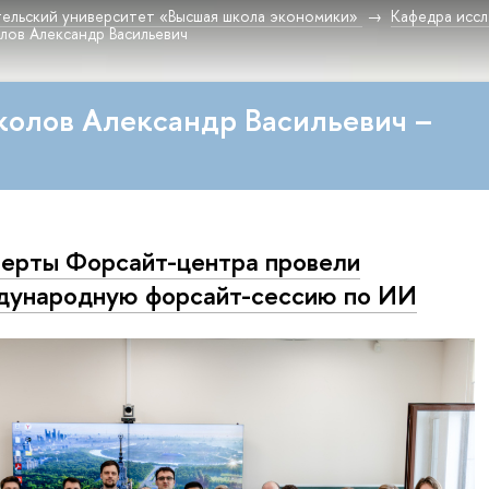
ельский университет «Высшая школа экономики»
Кафедра исс
лов Александр Васильевич
колов Александр Васильевич –
ерты Форсайт-центра провели
ународную форсайт-сессию по ИИ