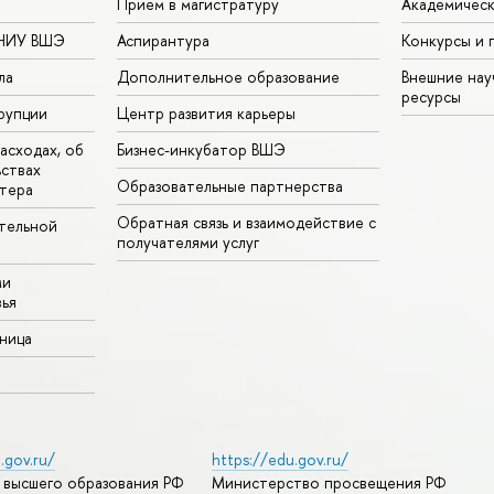
Прием в магистратуру
Академическ
 НИУ ВШЭ
Аспирантура
Конкурсы и 
ла
Дополнительное образование
Внешние на
ресурсы
рупции
Центр развития карьеры
асходах, об
Бизнес-инкубатор ВШЭ
ьствах
Образовательные партнерства
тера
Обратная связь и взаимодействие с
тельной
получателями услуг
ми
ья
аница
.gov.ru/
https://edu.gov.ru/
 высшего образования РФ
Министерство просвещения РФ