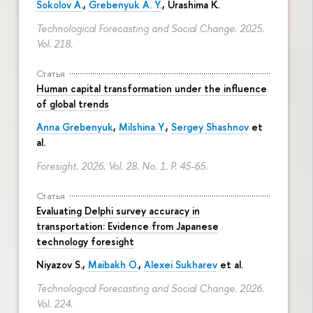
Sokolov A.
,
Grebenyuk A. Y.
, Urashima K.
Technological Forecasting and Social Change. 2025.
Vol. 218.
Статья
Human capital transformation under the influence
of global trends
Anna Grebenyuk
,
Milshina Y.
,
Sergey Shashnov
et
al.
Foresight. 2026. Vol. 28. No. 1.
P. 45-65.
Статья
Evaluating Delphi survey accuracy in
transportation: Evidence from Japanese
technology foresight
Niyazov S.
,
Maibakh O.
,
Alexei Sukharev
et al.
Technological Forecasting and Social Change. 2026.
Vol. 224.