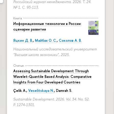
Российский журнал менеджмента. 2026. Т. 24.
№ 1.
С. 93-113.
Книга
Информационные технологии в России:
сценарии развития
Яцкин Д. В.
,
Майбах О. С.
,
Соколов А. В.
Национальный исследовательский университет
"Высшая школа экономики", 2025.
Статья
Assessing Sustainable Development Through
Wavelet-Quantile Based Analysis: Comparative
Insights From Four Developed Countries
Çelik A.,
Veselitskaya N.
, Damrah S.
Sustainable Development. 2026. Vol. 34. No. S2.
P. 1274-1301.