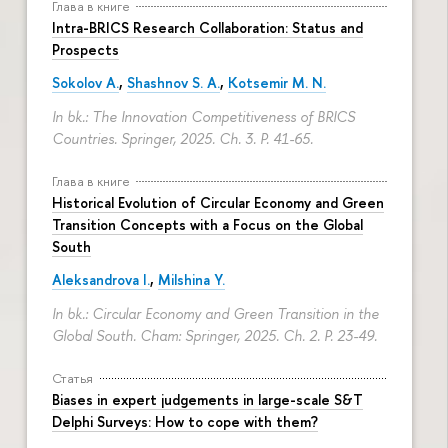
Глава в книге
Intra-BRICS Research Collaboration: Status and
Prospects
Sokolov A.
,
Shashnov S. A.
,
Kotsemir M. N.
In bk.: The Innovation Competitiveness of BRICS
Countries. Springer, 2025. Ch. 3.
P. 41-65.
Глава в книге
Historical Evolution of Circular Economy and Green
Transition Concepts with a Focus on the Global
South
Aleksandrova I.
,
Milshina Y.
In bk.: Circular Economy and Green Transition in the
Global South. Cham: Springer, 2025. Ch. 2.
P. 23-49.
Статья
Biases in expert judgements in large-scale S&T
Delphi Surveys: How to cope with them?