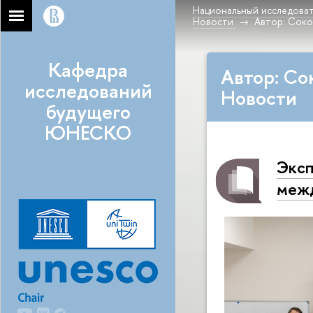
Национальный исследоват
Новости
Автор: Соко
Кафедра
Автор: Со
исследований
Новости
будущего
ЮНЕСКО
Эксп
межд