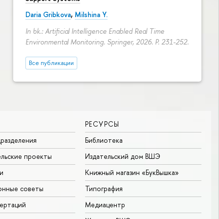
Daria Gribkova
,
Milshina Y.
In bk.: Artificial Intelligence Enabled Real Time
Environmental Monitoring. Springer, 2026.
P. 231-252.
Все публикации
РЕСУРСЫ
разделения
Библиотека
льские проекты
Издательский дом ВШЭ
и
Книжный магазин «БукВышка»
онные советы
Типография
ертаций
Медиацентр