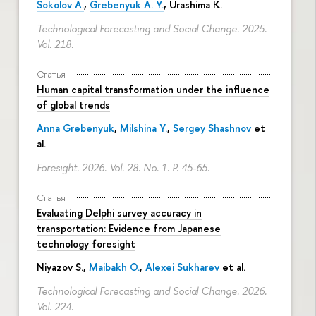
Sokolov A.
,
Grebenyuk A. Y.
, Urashima K.
Technological Forecasting and Social Change. 2025.
Vol. 218.
Статья
Human capital transformation under the influence
of global trends
Anna Grebenyuk
,
Milshina Y.
,
Sergey Shashnov
et
al.
Foresight. 2026. Vol. 28. No. 1.
P. 45-65.
Статья
Evaluating Delphi survey accuracy in
transportation: Evidence from Japanese
technology foresight
Niyazov S.
,
Maibakh O.
,
Alexei Sukharev
et al.
Technological Forecasting and Social Change. 2026.
Vol. 224.