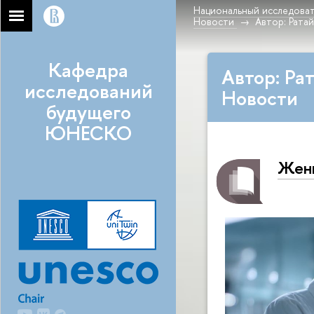
Национальный исследоват
Новости
Автор: Рата
Кафедра
Автор: Ра
исследований
Новости
будущего
ЮНЕСКО
Женщ