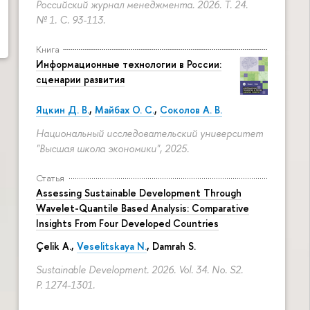
Российский журнал менеджмента. 2026. Т. 24.
№ 1.
С. 93-113.
Книга
Информационные технологии в России:
сценарии развития
Яцкин Д. В.
,
Майбах О. С.
,
Соколов А. В.
Национальный исследовательский университет
"Высшая школа экономики", 2025.
Статья
Assessing Sustainable Development Through
Wavelet-Quantile Based Analysis: Comparative
Insights From Four Developed Countries
Çelik A.,
Veselitskaya N.
, Damrah S.
Sustainable Development. 2026. Vol. 34. No. S2.
P. 1274-1301.