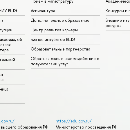
Прием в магистратуру
Академическ
 НИУ ВШЭ
Аспирантура
Конкурсы и 
ла
Дополнительное образование
Внешние на
ресурсы
рупции
Центр развития карьеры
асходах, об
Бизнес-инкубатор ВШЭ
ьствах
Образовательные партнерства
тера
Обратная связь и взаимодействие с
тельной
получателями услуг
ми
ья
аница
.gov.ru/
https://edu.gov.ru/
 высшего образования РФ
Министерство просвещения РФ