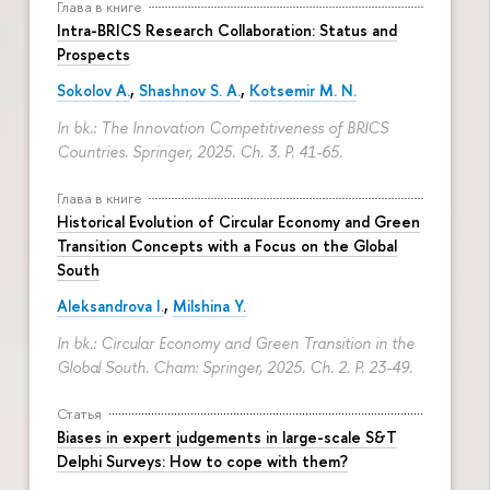
Глава в книге
Intra-BRICS Research Collaboration: Status and
Prospects
Sokolov A.
,
Shashnov S. A.
,
Kotsemir M. N.
In bk.: The Innovation Competitiveness of BRICS
Countries. Springer, 2025. Ch. 3.
P. 41-65.
Глава в книге
Historical Evolution of Circular Economy and Green
Transition Concepts with a Focus on the Global
South
Aleksandrova I.
,
Milshina Y.
In bk.: Circular Economy and Green Transition in the
Global South. Cham: Springer, 2025. Ch. 2.
P. 23-49.
Статья
Biases in expert judgements in large-scale S&T
Delphi Surveys: How to cope with them?