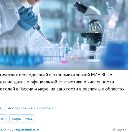
тических исследований и экономики знаний НИУ ВШЭ
едние данные официальной статистики о численности
телей в России и мире, их занятости в различных областях
и
исследования и аналитика
ные
кадры науки
еских исследований и экономики знаний
6 марта