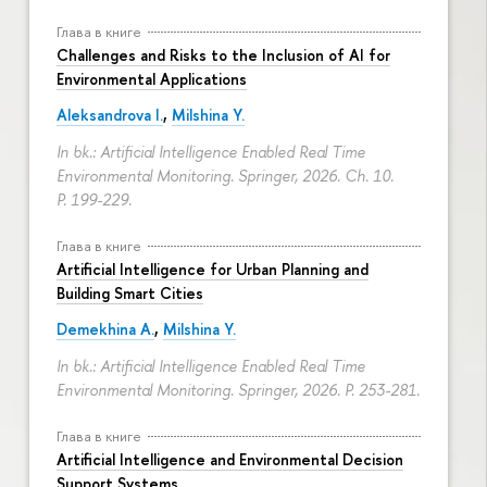
Глава в книге
Challenges and Risks to the Inclusion of AI for
Environmental Applications
Aleksandrova I.
,
Milshina Y.
In bk.: Artificial Intelligence Enabled Real Time
Environmental Monitoring. Springer, 2026. Ch. 10.
P. 199-229.
Глава в книге
Artificial Intelligence for Urban Planning and
Building Smart Cities
Demekhina A.
,
Milshina Y.
In bk.: Artificial Intelligence Enabled Real Time
Environmental Monitoring. Springer, 2026.
P. 253-281.
Глава в книге
Artificial Intelligence and Environmental Decision
Support Systems