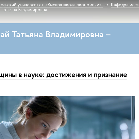
ельский университет «Высшая школа экономики»
Кафедра исс
й Татьяна Владимировна
тай Татьяна Владимировна –
ины в науке: достижения и признание