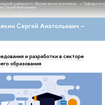
ельский университет «Высшая школа экономики»
Кафедра исс
кин Сергей Анатольевич
вякин Сергей Анатольевич –
едования и разработки в секторе
его образования