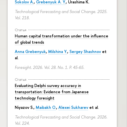
Sokolov A.
,
Grebenyuk A. Y.
, Urashima K.
Technological Forecasting and Social Change. 2025.
Vol. 218.
Статья
Human capital transformation under the influence
of global trends
Anna Grebenyuk
,
Milshina Y.
,
Sergey Shashnov
et
al.
Foresight. 2026. Vol. 28. No. 1.
P. 45-65.
Статья
Evaluating Delphi survey accuracy in
transportation: Evidence from Japanese
technology foresight
Niyazov S.
,
Maibakh O.
,
Alexei Sukharev
et al.
Technological Forecasting and Social Change. 2026.
Vol. 224.