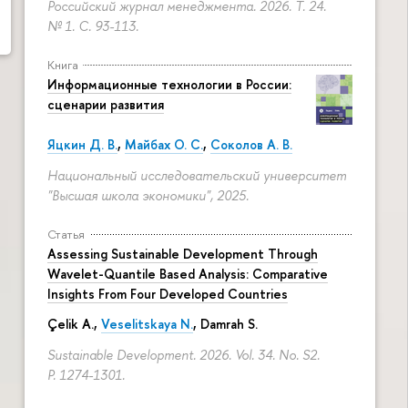
Российский журнал менеджмента. 2026. Т. 24.
№ 1.
С. 93-113.
Книга
Информационные технологии в России:
сценарии развития
Яцкин Д. В.
,
Майбах О. С.
,
Соколов А. В.
Национальный исследовательский университет
"Высшая школа экономики", 2025.
Статья
Assessing Sustainable Development Through
Wavelet-Quantile Based Analysis: Comparative
Insights From Four Developed Countries
Çelik A.,
Veselitskaya N.
, Damrah S.
Sustainable Development. 2026. Vol. 34. No. S2.
P. 1274-1301.