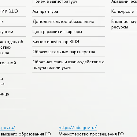
Прием в магистратуру
Академическ
 НИУ ВШЭ
Аспирантура
Конкурсы и 
ла
Дополнительное образование
Внешние на
ресурсы
рупции
Центр развития карьеры
асходах, об
Бизнес-инкубатор ВШЭ
ьствах
Образовательные партнерства
тера
Обратная связь и взаимодействие с
тельной
получателями услуг
ми
ья
аница
.gov.ru/
https://edu.gov.ru/
 высшего образования РФ
Министерство просвещения РФ