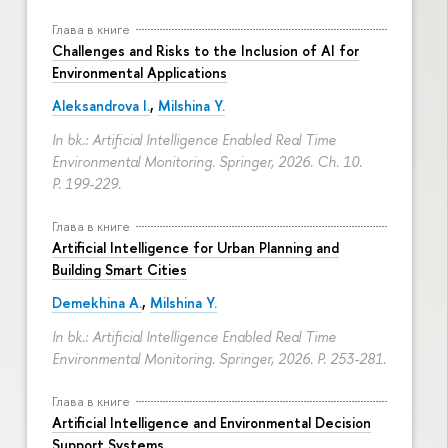
Глава в книге
Challenges and Risks to the Inclusion of AI for
Environmental Applications
Aleksandrova I.
,
Milshina Y.
In bk.: Artificial Intelligence Enabled Real Time
Environmental Monitoring. Springer, 2026. Ch. 10.
P. 199-229.
Глава в книге
Artificial Intelligence for Urban Planning and
Building Smart Cities
Demekhina A.
,
Milshina Y.
In bk.: Artificial Intelligence Enabled Real Time
Environmental Monitoring. Springer, 2026.
P. 253-281.
Глава в книге
Artificial Intelligence and Environmental Decision
Support Systems