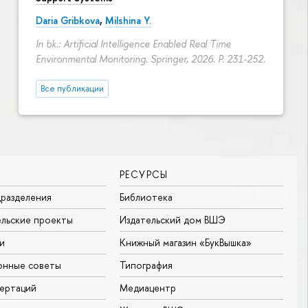
Daria Gribkova
,
Milshina Y.
In bk.: Artificial Intelligence Enabled Real Time
Environmental Monitoring. Springer, 2026.
P. 231-252.
Все публикации
РЕСУРСЫ
разделения
Библиотека
льские проекты
Издательский дом ВШЭ
и
Книжный магазин «БукВышка»
онные советы
Типография
ертаций
Медиацентр