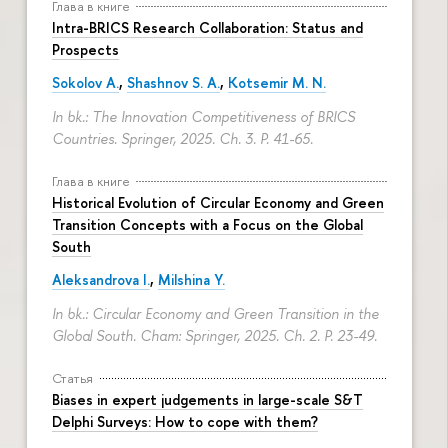
Глава в книге
Intra-BRICS Research Collaboration: Status and
Prospects
Sokolov A.
,
Shashnov S. A.
,
Kotsemir M. N.
In bk.: The Innovation Competitiveness of BRICS
Countries. Springer, 2025. Ch. 3.
P. 41-65.
Глава в книге
Historical Evolution of Circular Economy and Green
Transition Concepts with a Focus on the Global
South
Aleksandrova I.
,
Milshina Y.
In bk.: Circular Economy and Green Transition in the
Global South. Cham: Springer, 2025. Ch. 2.
P. 23-49.
Статья
Biases in expert judgements in large-scale S&T
Delphi Surveys: How to cope with them?