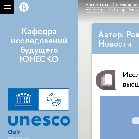
Национальный исследоват
Новости
Автор: Ревя
Кафедра
Автор: Ре
исследований
Новости
будущего
ЮНЕСКО
Иссл
высш