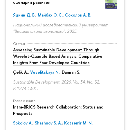
сценарии развития
Яцкин Д. В.
,
Майбах О. С.
,
Соколов А. В.
Национальный исследовательский университет
"Высшая школа экономики", 2025.
Статья
Assessing Sustainable Development Through
Wavelet-Quantile Based Analysis: Comparative
Insights From Four Developed Countries
Çelik A.,
Veselitskaya N.
, Damrah S.
Sustainable Development. 2026. Vol. 34. No. S2.
P. 1274-1301.
Глава в книге
Intra-BRICS Research Collaboration: Status and
Prospects
Sokolov A.
,
Shashnov S. A.
,
Kotsemir M. N.