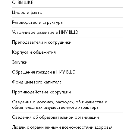
О ВЫШКЕ
ОБР
Цифры и факты
Лице
Руководство и структура
Довуз
Устойчивое развитие в НИУ ВШЭ
Олим
Преподаватели и сотрудники
Прием
Корпуса и общежития
Вышк
Закупки
Прием
Обращения граждан в НИУ ВШЭ
Аспир
Фонд целевого капитала
Допол
Противодействие коррупции
Центр
Сведения о доходах, расходах, об имуществе и
Бизне
обязательствах имущественного характера
Образ
Сведения об образовательной организации
Обрат
Людям с ограниченными возможностями здоровья