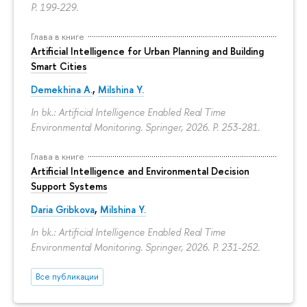
P. 199-229.
Глава в книге
Artificial Intelligence for Urban Planning and Building
Smart Cities
Demekhina A.
,
Milshina Y.
In bk.: Artificial Intelligence Enabled Real Time
Environmental Monitoring. Springer, 2026.
P. 253-281.
Глава в книге
Artificial Intelligence and Environmental Decision
Support Systems
Daria Gribkova
,
Milshina Y.
In bk.: Artificial Intelligence Enabled Real Time
Environmental Monitoring. Springer, 2026.
P. 231-252.
Все публикации