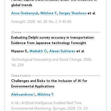
global trends
Anna Grebenyuk
,
Milshina Y.
,
Sergey Shashnov
et al.
Foresight. 2026. Vol. 28. No. 1.
P. 45-65.
Статья
Evaluating Delphi survey accuracy in transportation:
Evidence from Japanese technology foresight
Niyazov S.
,
Maibakh O.
,
Alexei Sukharev
et al.
Technological Forecasting and Social Change. 2026.
Vol. 224.
Глава в книге
Challenges and Risks to the Inclusion of AI for
Environmental Applications
Aleksandrova I.
,
Milshina Y.
In bk.: Artificial Intelligence Enabled Real Time
Environmental Monitoring. Springer, 2026. Ch. 10.