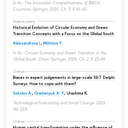
In bk.: The Innovation Competitiveness of BRICS
Countries. Springer, 2025. Ch. 3.
P. 41-65.
Глава в книге
Historical Evolution of Circular Economy and Green
Transition Concepts with a Focus on the Global South
Aleksandrova I.
,
Milshina Y.
In bk.: Circular Economy and Green Transition in the
Global South. Cham: Springer, 2025. Ch. 2.
P. 23-49.
Статья
Biases in expert judgements in large-scale S&T Delphi
Surveys: How to cope with them?
Sokolov A.
,
Grebenyuk A. Y.
, Urashima K.
Technological Forecasting and Social Change. 2025.
Vol. 218.
Статья
Human capital transformation under the influence of