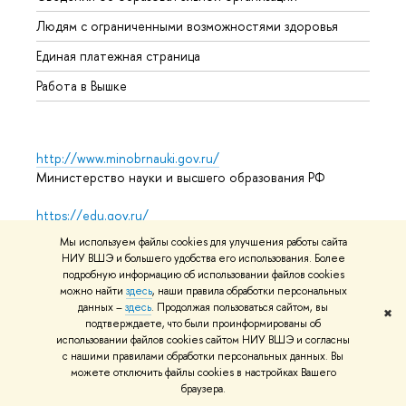
Обрат
Людям с ограниченными возможностями здоровья
Единая платежная страница
Работа в Вышке
http://www.minobrnauki.gov.ru/
Министерство науки и высшего образования РФ
https://edu.gov.ru/
Министерство просвещения РФ
Мы используем файлы cookies для улучшения работы сайта
НИУ ВШЭ и большего удобства его использования. Более
https://elearning.hse.ru/mooc
подробную информацию об использовании файлов cookies
Массовые открытые онлайн-курсы
можно найти
здесь
, наши правила обработки персональных
данных –
здесь
. Продолжая пользоваться сайтом, вы
✖
подтверждаете, что были проинформированы об
использовании файлов cookies сайтом НИУ ВШЭ и согласны
© НИУ ВШЭ 1993–2026
Адреса и контакты
Условия
с нашими правилами обработки персональных данных. Вы
можете отключить файлы cookies в настройках Вашего
использования материалов
Политика конфиденциальности
браузера.
Карта сайта