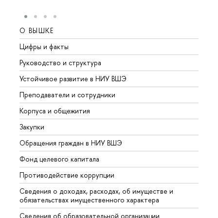
О ВЫШКЕ
ОБР
Цифры и факты
Лице
Руководство и структура
Довуз
Устойчивое развитие в НИУ ВШЭ
Олим
Преподаватели и сотрудники
Прием
Корпуса и общежития
Вышк
Закупки
Прием
Обращения граждан в НИУ ВШЭ
Аспир
Фонд целевого капитала
Допол
Противодействие коррупции
Центр
Сведения о доходах, расходах, об имуществе и
Бизне
обязательствах имущественного характера
Образ
Сведения об образовательной организации