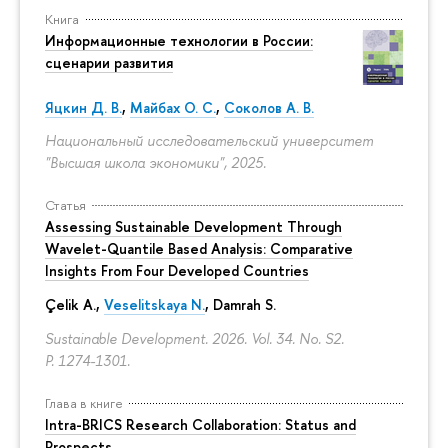
Книга
Информационные технологии в России:
сценарии развития
Яцкин Д. В.
,
Майбах О. С.
,
Соколов А. В.
Национальный исследовательский университет
"Высшая школа экономики", 2025.
Статья
Assessing Sustainable Development Through
Wavelet-Quantile Based Analysis: Comparative
Insights From Four Developed Countries
Çelik A.,
Veselitskaya N.
, Damrah S.
Sustainable Development. 2026. Vol. 34. No. S2.
P. 1274-1301.
Глава в книге
Intra-BRICS Research Collaboration: Status and
Prospects