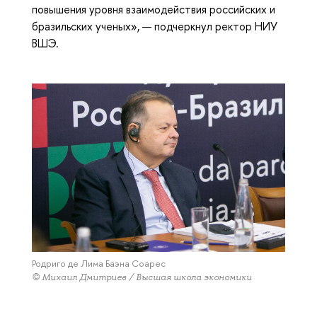
повышения уровня взаимодействия российских и
бразильских ученых», — подчеркнул ректор НИУ
ВШЭ.
Родриго де Лима Баэна Соарес
© Михаил Дмитриев / Высшая школа экономики