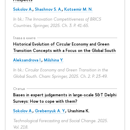
Sokolov A.
,
Shashnov S. A.
,
Kotsemir M. N.
In bk.: The Innovation Competitiveness of BRICS
Countries. Springer, 2025. Ch. 3.
P. 41-65.
Глава в книге
Historical Evolution of Circular Economy and Green
Transition Concepts with a Focus on the Global South
Aleksandrova I.
,
Milshina Y.
In bk.: Circular Economy and Green Transition in the
Global South. Cham: Springer, 2025. Ch. 2.
P. 23-49.
Статья
Biases in expert judgements in large-scale S&T Delphi
Surveys: How to cope with them?
Sokolov A.
,
Grebenyuk A. Y.
, Urashima K.
Technological Forecasting and Social Change. 2025.
Vol. 218.