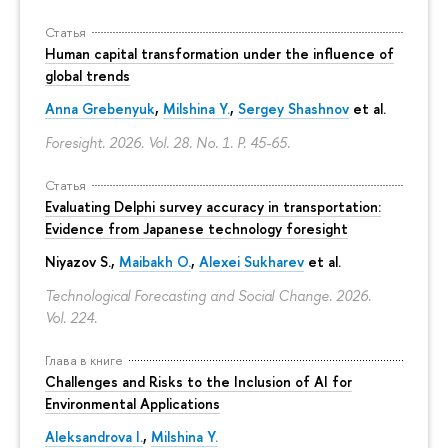
Статья
Human capital transformation under the influence of
global trends
Anna Grebenyuk
,
Milshina Y.
,
Sergey Shashnov
et al.
Foresight. 2026. Vol. 28. No. 1.
P. 45-65.
Статья
Evaluating Delphi survey accuracy in transportation:
Evidence from Japanese technology foresight
Niyazov S.
,
Maibakh O.
,
Alexei Sukharev
et al.
Technological Forecasting and Social Change. 2026.
Vol. 224.
Глава в книге
Challenges and Risks to the Inclusion of AI for
Environmental Applications
Aleksandrova I.
,
Milshina Y.