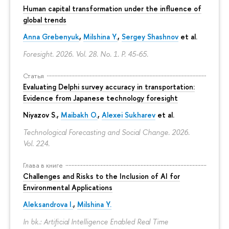
Human capital transformation under the influence of
global trends
Anna Grebenyuk
,
Milshina Y.
,
Sergey Shashnov
et al.
Foresight. 2026. Vol. 28. No. 1.
P. 45-65.
Статья
Evaluating Delphi survey accuracy in transportation:
Evidence from Japanese technology foresight
Niyazov S.
,
Maibakh O.
,
Alexei Sukharev
et al.
Technological Forecasting and Social Change. 2026.
Vol. 224.
Глава в книге
Challenges and Risks to the Inclusion of AI for
Environmental Applications
Aleksandrova I.
,
Milshina Y.
In bk.: Artificial Intelligence Enabled Real Time