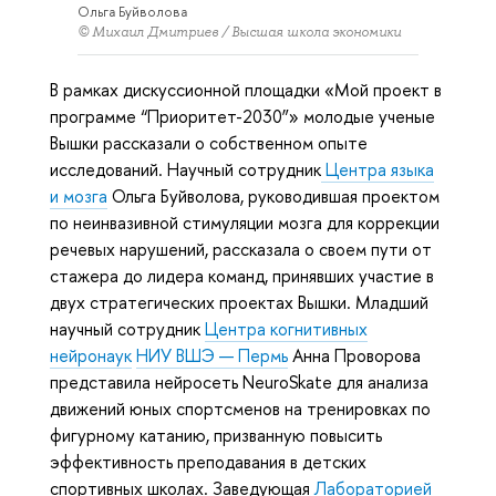
Ольга Буйволова
© Михаил Дмитриев / Высшая школа экономики
В рамках дискуссионной площадки «Мой проект в
программе “Приоритет-2030”» молодые ученые
Вышки рассказали о собственном опыте
исследований. Научный сотрудник
Центра языка
и мозга
Ольга Буйволова, руководившая проектом
по неинвазивной стимуляции мозга для коррекции
речевых нарушений, рассказала о своем пути от
стажера до лидера команд, принявших участие в
двух стратегических проектах Вышки. Младший
научный сотрудник
Центра когнитивных
нейронаук
НИУ ВШЭ — Пермь
Анна Проворова
представила нейросеть NeuroSkate для анализа
движений юных спортсменов на тренировках по
фигурному катанию, призванную повысить
эффективность преподавания в детских
спортивных школах. Заведующая
Лабораторией