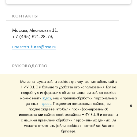
КОНТАКТЫ
Москва, Мясницкая 11,
+7 (495) 621-28-73,
unescofutures@hse.ru
РУКОВОДСТВО
Мы используем файлы cookies для улучшения работы сайта
НИУ ВШЭ и большего удобства его использования. Более
подробную информацию об использовании файлов cookies
можно найти
здесь
, наши правила обработки персональных
данных –
здесь
. Продолжая пользоваться сайтом, вы
Заведующий кафедрой
–
Соколов Александр
✖
подтверждаете, что были проинформированы об
Васильевич
использовании файлов cookies сайтом НИУ ВШЭ и согласны
с нашими правилами обработки персональных данных. Вы
можете отключить файлы cookies в настройках Вашего
браузера.