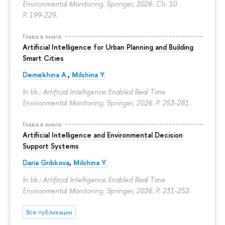
Environmental Monitoring. Springer, 2026. Ch. 10.
P. 199-229.
Глава в книге
Artificial Intelligence for Urban Planning and Building
Smart Cities
Demekhina A.
,
Milshina Y.
In bk.: Artificial Intelligence Enabled Real Time
Environmental Monitoring. Springer, 2026.
P. 253-281.
Глава в книге
Artificial Intelligence and Environmental Decision
Support Systems
Daria Gribkova
,
Milshina Y.
In bk.: Artificial Intelligence Enabled Real Time
Environmental Monitoring. Springer, 2026.
P. 231-252.
Все публикации