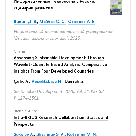
Информационные технологии в России:
сценарии развития
Яцкин Д. В.
,
Майбах О. С.
,
Соколов А. В.
Национальный исследовательский университет
"Высшая школа экономики", 2025.
Статья
Assessing Sustainable Development Through
Wavelet-Quantile Based Analysis: Comparative
Insights From Four Developed Countries
Çelik A.,
Veselitskaya N.
, Damrah S.
Sustainable Development. 2026. Vol. 34. No. S2.
P. 1274-1301.
Глава в книге
Intra-BRICS Research Collaboration: Status and
Prospects
Sokolov A.
,
Shashnov S. A.
,
Kotsemir M. N.