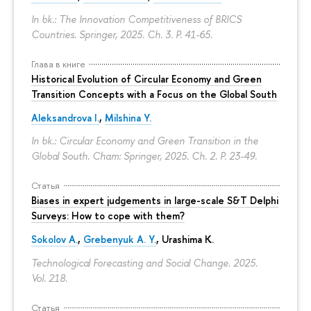
In bk.: The Innovation Competitiveness of BRICS
Countries. Springer, 2025. Ch. 3.
P. 41-65.
Глава в книге
Historical Evolution of Circular Economy and Green
Transition Concepts with a Focus on the Global South
Aleksandrova I.
,
Milshina Y.
In bk.: Circular Economy and Green Transition in the
Global South. Cham: Springer, 2025. Ch. 2.
P. 23-49.
Статья
Biases in expert judgements in large-scale S&T Delphi
Surveys: How to cope with them?
Sokolov A.
,
Grebenyuk A. Y.
, Urashima K.
Technological Forecasting and Social Change. 2025.
Vol. 218.
Статья