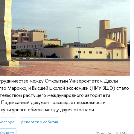
трудничестве между Открытым Университетом Дахлы
тво Марокко, и Высшей школой экономики (НИУ ВШЭ) стало
тельством растущего международного авторитета
а. Подписанный документ расширяет возможности
 культурного обмена между двумя странами.
фессора
репортаж о событии
ельность
25 ноября, 2024 г.