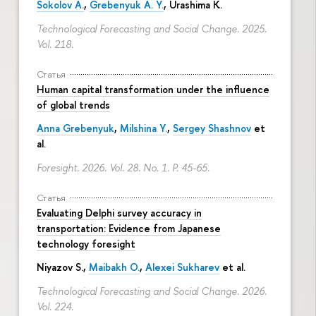
Sokolov A.
,
Grebenyuk A. Y.
, Urashima K.
Technological Forecasting and Social Change. 2025.
Vol. 218.
Статья
Human capital transformation under the influence
of global trends
Anna Grebenyuk
,
Milshina Y.
,
Sergey Shashnov
et
al.
Foresight. 2026. Vol. 28. No. 1.
P. 45-65.
Статья
Evaluating Delphi survey accuracy in
transportation: Evidence from Japanese
technology foresight
Niyazov S.
,
Maibakh O.
,
Alexei Sukharev
et al.
Technological Forecasting and Social Change. 2026.
Vol. 224.