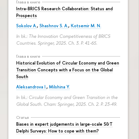
Глава в книге
Intra-BRICS Research Collaboration: Status and
Prospects
Sokolov A.
,
Shashnov S. A.
,
Kotsemir M. N.
In bk.: The Innovation Competitiveness of BRICS
Countries. Springer, 2025. Ch. 3.
P. 41-65.
Глава в книге
Historical Evolution of Circular Economy and Green
Transition Concepts with a Focus on the Global
South
Aleksandrova I.
,
Milshina Y.
In bk.: Circular Economy and Green Transition in the
Global South. Cham: Springer, 2025. Ch. 2.
P. 23-49.
Статья
Biases in expert judgements in large-scale S&T
Delphi Surveys: How to cope with them?