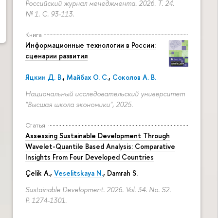
Российский журнал менеджмента. 2026. Т. 24.
№ 1.
С. 93-113.
Книга
Информационные технологии в России:
сценарии развития
Яцкин Д. В.
,
Майбах О. С.
,
Соколов А. В.
Национальный исследовательский университет
"Высшая школа экономики", 2025.
Статья
Assessing Sustainable Development Through
Wavelet-Quantile Based Analysis: Comparative
Insights From Four Developed Countries
Çelik A.,
Veselitskaya N.
, Damrah S.
Sustainable Development. 2026. Vol. 34. No. S2.
P. 1274-1301.