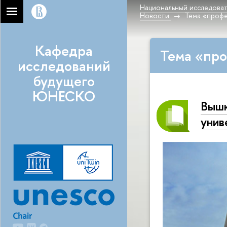
Национальный исследоват
Новости
Тема «проф
Кафедра
Тема «про
исследований
будущего
ЮНЕСКО
Вышк
унив