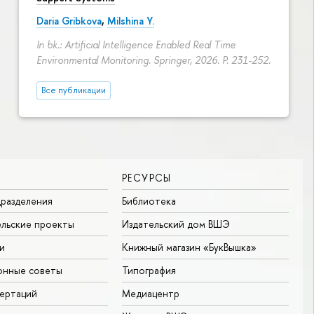
Daria Gribkova
,
Milshina Y.
In bk.: Artificial Intelligence Enabled Real Time
Environmental Monitoring. Springer, 2026.
P. 231-252.
Все публикации
РЕСУРСЫ
разделения
Библиотека
льские проекты
Издательский дом ВШЭ
и
Книжный магазин «БукВышка»
онные советы
Типография
ертаций
Медиацентр