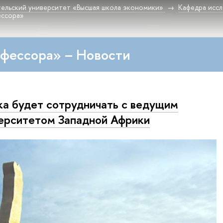
ельский университет «Высшая школа экономики»
Кафедра исс
ессора»
фессора» – Новости
а будет сотрудничать с ведущим
ерситетом Западной Африки