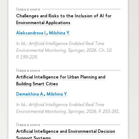
Глава в книге
Challenges and Risks to the Inclusion of AI for
Environmental Applications
Aleksandrova I.
,
Milshina Y.
In bk.: Artificial Intelligence Enabled Real Time
Environmental Monitoring. Springer, 2026. Ch. 10.
P. 199-229.
Глава в книге
Artificial Intelligence for Urban Planning and
Building Smart Cities
Demekhina A.
,
Milshina Y.
In bk.: Artificial Intelligence Enabled Real Time
Environmental Monitoring. Springer, 2026.
P. 253-281.
Глава в книге
Artificial Intelligence and Environmental Decision
Support Systems