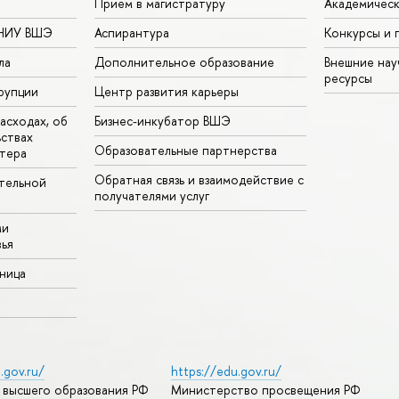
Прием в магистратуру
Академическ
 НИУ ВШЭ
Аспирантура
Конкурсы и 
ла
Дополнительное образование
Внешние на
ресурсы
рупции
Центр развития карьеры
асходах, об
Бизнес-инкубатор ВШЭ
ьствах
Образовательные партнерства
тера
Обратная связь и взаимодействие с
тельной
получателями услуг
ми
ья
аница
.gov.ru/
https://edu.gov.ru/
 высшего образования РФ
Министерство просвещения РФ