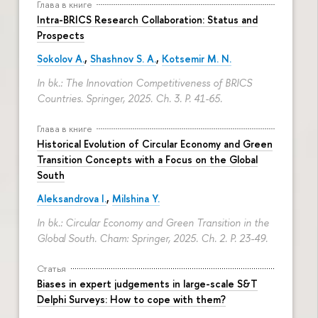
Глава в книге
Intra-BRICS Research Collaboration: Status and
Prospects
Sokolov A.
,
Shashnov S. A.
,
Kotsemir M. N.
In bk.: The Innovation Competitiveness of BRICS
Countries. Springer, 2025. Ch. 3.
P. 41-65.
Глава в книге
Historical Evolution of Circular Economy and Green
Transition Concepts with a Focus on the Global
South
Aleksandrova I.
,
Milshina Y.
In bk.: Circular Economy and Green Transition in the
Global South. Cham: Springer, 2025. Ch. 2.
P. 23-49.
Статья
Biases in expert judgements in large-scale S&T
Delphi Surveys: How to cope with them?