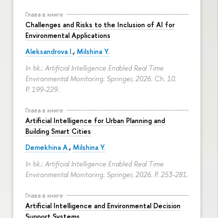
Глава в книге
Challenges and Risks to the Inclusion of AI for
Environmental Applications
Aleksandrova I.
,
Milshina Y.
In bk.: Artificial Intelligence Enabled Real Time
Environmental Monitoring. Springer, 2026. Ch. 10.
P. 199-229.
Глава в книге
Artificial Intelligence for Urban Planning and
Building Smart Cities
Demekhina A.
,
Milshina Y.
In bk.: Artificial Intelligence Enabled Real Time
Environmental Monitoring. Springer, 2026.
P. 253-281.
Глава в книге
Artificial Intelligence and Environmental Decision
Support Systems