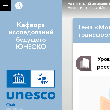
Национальный исследоват
Новости
Тема «Мони
Кафедра
Тема «Мо
исследований
трансфор
будущего
ЮНЕСКО
Уров
росс