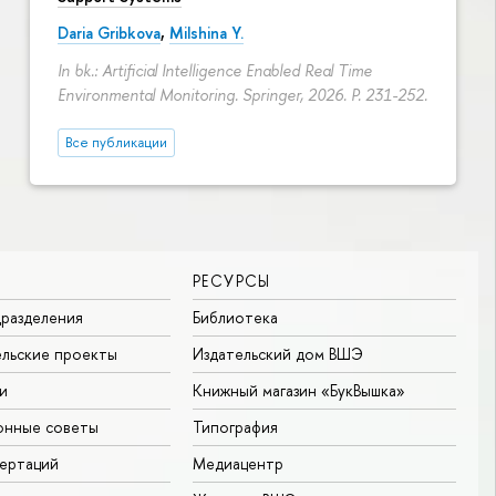
Daria Gribkova
,
Milshina Y.
In bk.: Artificial Intelligence Enabled Real Time
Environmental Monitoring. Springer, 2026.
P. 231-252.
Все публикации
РЕСУРСЫ
разделения
Библиотека
льские проекты
Издательский дом ВШЭ
и
Книжный магазин «БукВышка»
онные советы
Типография
ертаций
Медиацентр