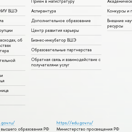
Прием в магистратуру
Академическ
 НИУ ВШЭ
Аспирантура
Конкурсы и 
ла
Дополнительное образование
Внешние на
ресурсы
рупции
Центр развития карьеры
асходах, об
Бизнес-инкубатор ВШЭ
ьствах
Образовательные партнерства
тера
Обратная связь и взаимодействие с
тельной
получателями услуг
ми
ья
аница
.gov.ru/
https://edu.gov.ru/
 высшего образования РФ
Министерство просвещения РФ