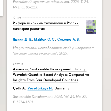
Российский журнал менеджмента. 2026. Т. 24.
№ 1.
С. 93-113.
Книга
Информационные технологии в России:
сценарии развития
Яцкин Д. В.
,
Майбах О. С.
,
Соколов А. В.
Национальный исследовательский университет
"Высшая школа экономики", 2025.
Статья
Assessing Sustainable Development Through
Wavelet-Quantile Based Analysis: Comparative
Insights From Four Developed Countries
Çelik A.,
Veselitskaya N.
, Damrah S.
Sustainable Development. 2026. Vol. 34. No. S2.
P. 1274-1301.