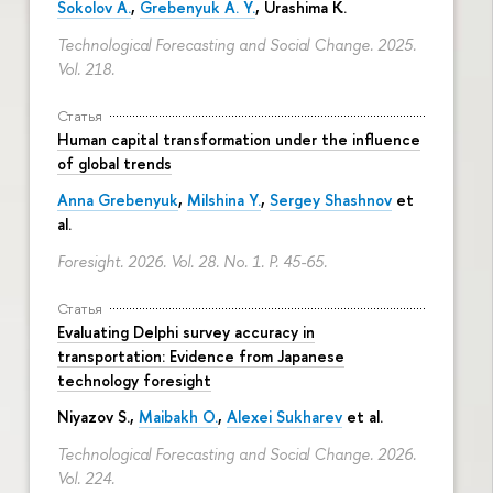
Sokolov A.
,
Grebenyuk A. Y.
, Urashima K.
Technological Forecasting and Social Change. 2025.
Vol. 218.
Статья
Human capital transformation under the influence
of global trends
Anna Grebenyuk
,
Milshina Y.
,
Sergey Shashnov
et
al.
Foresight. 2026. Vol. 28. No. 1.
P. 45-65.
Статья
Evaluating Delphi survey accuracy in
transportation: Evidence from Japanese
technology foresight
Niyazov S.
,
Maibakh O.
,
Alexei Sukharev
et al.
Technological Forecasting and Social Change. 2026.
Vol. 224.