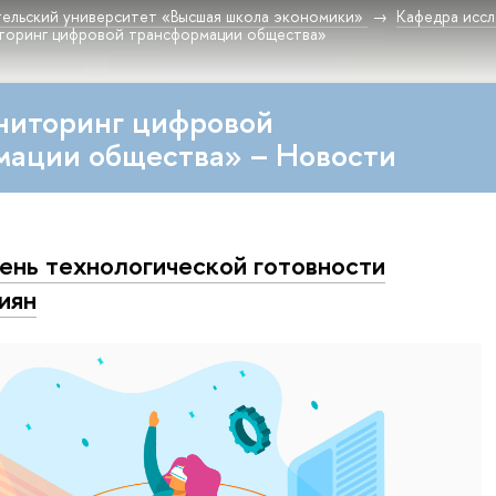
ельский университет «Высшая школа экономики»
Кафедра исс
торинг цифровой трансформации общества»
ниторинг цифровой
мации общества» – Новости
ень технологической готовности
иян