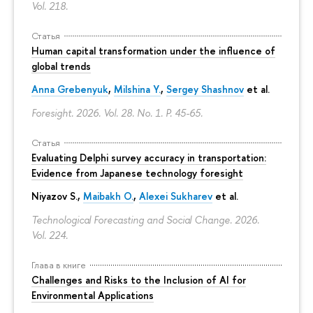
Vol. 218.
Статья
Human capital transformation under the influence of
global trends
Anna Grebenyuk
,
Milshina Y.
,
Sergey Shashnov
et al.
Foresight. 2026. Vol. 28. No. 1.
P. 45-65.
Статья
Evaluating Delphi survey accuracy in transportation:
Evidence from Japanese technology foresight
Niyazov S.
,
Maibakh O.
,
Alexei Sukharev
et al.
Technological Forecasting and Social Change. 2026.
Vol. 224.
Глава в книге
Challenges and Risks to the Inclusion of AI for
Environmental Applications