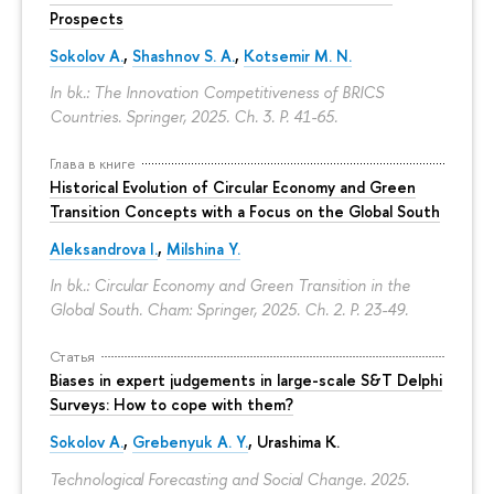
Prospects
Sokolov A.
,
Shashnov S. A.
,
Kotsemir M. N.
In bk.: The Innovation Competitiveness of BRICS
Countries. Springer, 2025. Ch. 3.
P. 41-65.
Глава в книге
Historical Evolution of Circular Economy and Green
Transition Concepts with a Focus on the Global South
Aleksandrova I.
,
Milshina Y.
In bk.: Circular Economy and Green Transition in the
Global South. Cham: Springer, 2025. Ch. 2.
P. 23-49.
Статья
Biases in expert judgements in large-scale S&T Delphi
Surveys: How to cope with them?
Sokolov A.
,
Grebenyuk A. Y.
, Urashima K.
Technological Forecasting and Social Change. 2025.