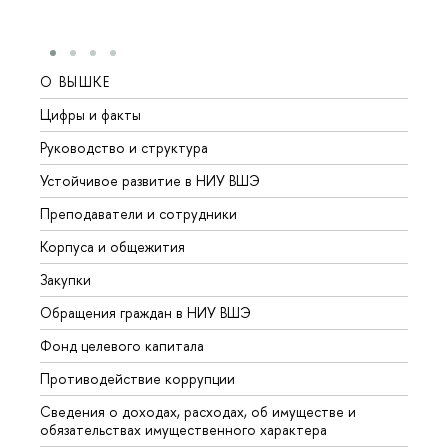
О ВЫШКЕ
ОБР
Цифры и факты
Лице
Руководство и структура
Довуз
Устойчивое развитие в НИУ ВШЭ
Олим
Преподаватели и сотрудники
Прием
Корпуса и общежития
Вышк
Закупки
Прием
Обращения граждан в НИУ ВШЭ
Аспир
Фонд целевого капитала
Допол
Противодействие коррупции
Центр
Сведения о доходах, расходах, об имуществе и
Бизне
обязательствах имущественного характера
Образ