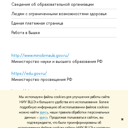
Сведения об образовательной организации
Обрат
Людям с ограниченными возможностями здоровья
Единая платежная страница
Работа в Вышке
http://www.minobrnauki.gov.ru/
Министерство науки и высшего образования РФ
https://edu.gov.ru/
Министерство просвещения РФ
https://elearning.hse.ru/mooc
Массовые открытые онлайн-курсы
Мы используем файлы cookies для улучшения работы сайта
НИУ ВШЭ и большего удобства его использования. Более
подробную информацию об использовании файлов cookies
можно найти
здесь
, наши правила обработки персональных
данных –
здесь
. Продолжая пользоваться сайтом, вы
© НИУ ВШЭ 1993–2026
Адреса и контакты
Условия
✖
подтверждаете, что были проинформированы об
использования материалов
Политика конфиденциальности
использовании файлов cookies сайтом НИУ ВШЭ и согласны