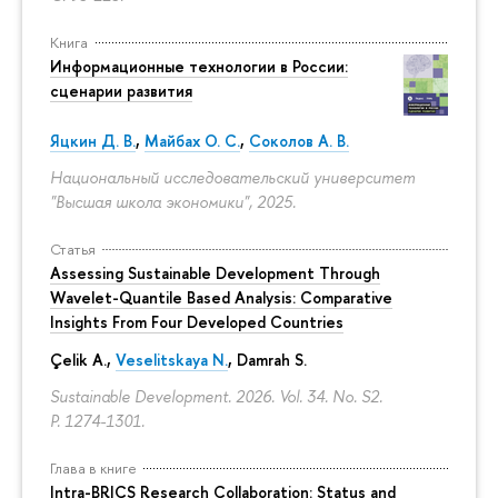
Книга
Информационные технологии в России:
сценарии развития
Яцкин Д. В.
,
Майбах О. С.
,
Соколов А. В.
Национальный исследовательский университет
"Высшая школа экономики", 2025.
Статья
Assessing Sustainable Development Through
Wavelet-Quantile Based Analysis: Comparative
Insights From Four Developed Countries
Çelik A.,
Veselitskaya N.
, Damrah S.
Sustainable Development. 2026. Vol. 34. No. S2.
P. 1274-1301.
Глава в книге
Intra-BRICS Research Collaboration: Status and