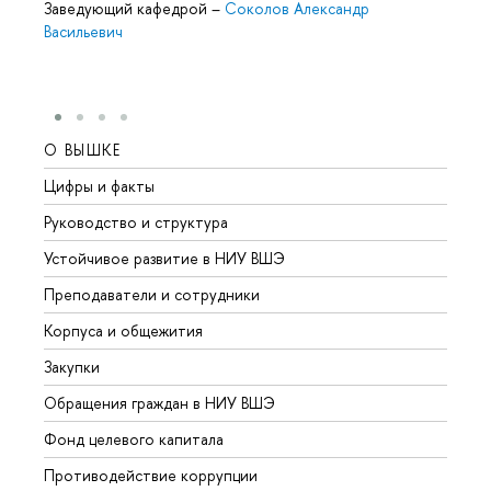
Заведующий кафедрой
–
Соколов Александр
Васильевич
О ВЫШКЕ
ОБР
Цифры и факты
Лице
Руководство и структура
Довуз
Устойчивое развитие в НИУ ВШЭ
Олим
Преподаватели и сотрудники
Прием
Корпуса и общежития
Вышк
Закупки
Прием
Обращения граждан в НИУ ВШЭ
Аспир
Фонд целевого капитала
Допол
Противодействие коррупции
Центр