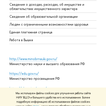
Сведения о доходах, расходах, об имуществе и
Бизне
обязательствах имущественного характера
Образ
Сведения об образовательной организации
Обрат
Людям с ограниченными возможностями здоровья
Единая платежная страница
Работа в Вышке
http://www.minobrnauki.gov.ru/
Министерство науки и высшего образования РФ
https://edu.gov.ru/
Министерство просвещения РФ
https://elearning.hse.ru/mooc
Массовые открытые онлайн-курсы
Мы используем файлы cookies для улучшения работы сайта
НИУ ВШЭ и большего удобства его использования. Более
подробную информацию об использовании файлов cookies