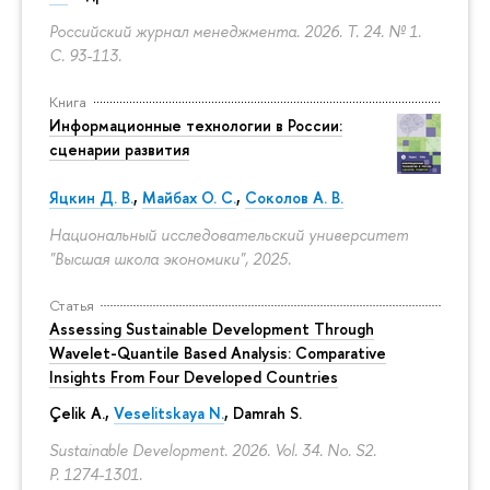
Российский журнал менеджмента. 2026. Т. 24. № 1.
С. 93-113.
Книга
Информационные технологии в России:
сценарии развития
Яцкин Д. В.
,
Майбах О. С.
,
Соколов А. В.
Национальный исследовательский университет
"Высшая школа экономики", 2025.
Статья
Assessing Sustainable Development Through
Wavelet-Quantile Based Analysis: Comparative
Insights From Four Developed Countries
Çelik A.,
Veselitskaya N.
, Damrah S.
Sustainable Development. 2026. Vol. 34. No. S2.
P. 1274-1301.