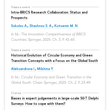
Глава в книге
Intra-BRICS Research Collaboration: Status and
Prospects
Sokolov A.
,
Shashnov S. A.
,
Kotsemir M. N.
In bk.: The Innovation Competitiveness of BRICS
Countries. Springer, 2025. Ch. 3.
P. 41-65.
Глава в книге
Historical Evolution of Circular Economy and Green
Transition Concepts with a Focus on the Global South
Aleksandrova I.
,
Milshina Y.
In bk.: Circular Economy and Green Transition in the
Global South. Cham: Springer, 2025. Ch. 2.
P. 23-49.
Статья
Biases in expert judgements in large-scale S&T Delphi
Surveys: How to cope with them?