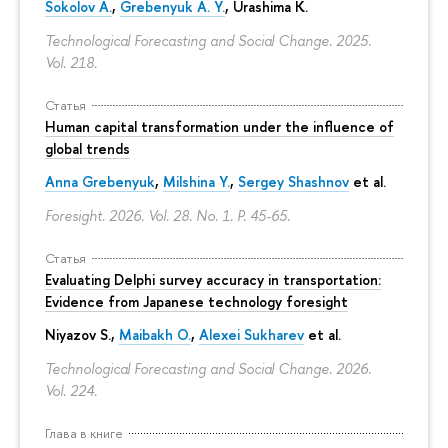
Sokolov A.
,
Grebenyuk A. Y.
, Urashima K.
Technological Forecasting and Social Change. 2025.
Vol. 218.
Статья
Human capital transformation under the influence of
global trends
Anna Grebenyuk
,
Milshina Y.
,
Sergey Shashnov
et al.
Foresight. 2026. Vol. 28. No. 1.
P. 45-65.
Статья
Evaluating Delphi survey accuracy in transportation:
Evidence from Japanese technology foresight
Niyazov S.
,
Maibakh O.
,
Alexei Sukharev
et al.
Technological Forecasting and Social Change. 2026.
Vol. 224.
Глава в книге