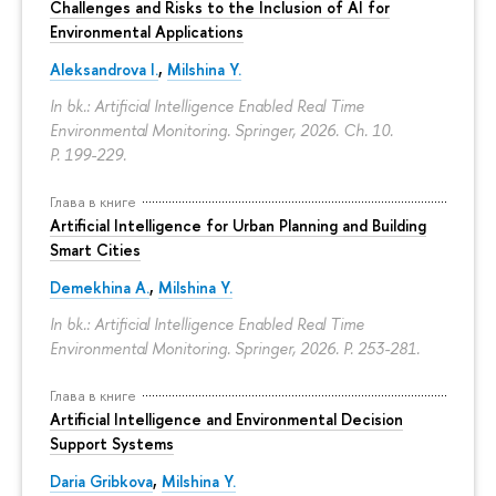
Challenges and Risks to the Inclusion of AI for
Environmental Applications
Aleksandrova I.
,
Milshina Y.
In bk.: Artificial Intelligence Enabled Real Time
Environmental Monitoring. Springer, 2026. Ch. 10.
P. 199-229.
Глава в книге
Artificial Intelligence for Urban Planning and Building
Smart Cities
Demekhina A.
,
Milshina Y.
In bk.: Artificial Intelligence Enabled Real Time
Environmental Monitoring. Springer, 2026.
P. 253-281.
Глава в книге
Artificial Intelligence and Environmental Decision
Support Systems
Daria Gribkova
,
Milshina Y.