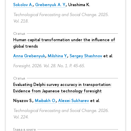
Sokolov A.
,
Grebenyuk A. Y.
, Urashima K.
Technological Forecasting and Social Change. 2025.
Vol. 218.
Статья
Human capital transformation under the influence of
global trends
Anna Grebenyuk
,
Milshina Y.
,
Sergey Shashnov
et al.
Foresight. 2026. Vol. 28. No. 1.
P. 45-65.
Статья
Evaluating Delphi survey accuracy in transportation:
Evidence from Japanese technology foresight
Niyazov S.
,
Maibakh O.
,
Alexei Sukharev
et al.
Technological Forecasting and Social Change. 2026.
Vol. 224.
Глава в книге