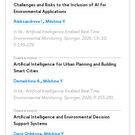
Challenges and Risks to the Inclusion of AI for
Environmental Applications
Aleksandrova I.
,
Milshina Y.
In bk.: Artificial Intelligence Enabled Real Time
Environmental Monitoring. Springer, 2026. Ch. 10.
P. 199-229.
Глава в книге
Artificial Intelligence for Urban Planning and Building
Smart Cities
Demekhina A.
,
Milshina Y.
In bk.: Artificial Intelligence Enabled Real Time
Environmental Monitoring. Springer, 2026.
P. 253-281.
Глава в книге
Artificial Intelligence and Environmental Decision
Support Systems
Daria Gribkova
,
Milshina Y.