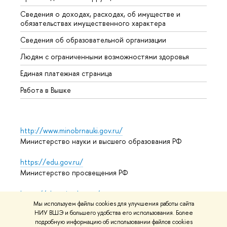
Сведения о доходах, расходах, об имуществе и
Бизне
обязательствах имущественного характера
Образ
Сведения об образовательной организации
Обрат
Людям с ограниченными возможностями здоровья
Единая платежная страница
Работа в Вышке
http://www.minobrnauki.gov.ru/
Министерство науки и высшего образования РФ
https://edu.gov.ru/
Министерство просвещения РФ
https://elearning.hse.ru/mooc
Массовые открытые онлайн-курсы
Мы используем файлы cookies для улучшения работы сайта
НИУ ВШЭ и большего удобства его использования. Более
подробную информацию об использовании файлов cookies