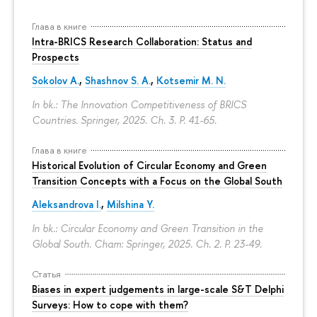
Глава в книге
Intra-BRICS Research Collaboration: Status and
Prospects
Sokolov A.
,
Shashnov S. A.
,
Kotsemir M. N.
In bk.: The Innovation Competitiveness of BRICS
Countries. Springer, 2025. Ch. 3.
P. 41-65.
Глава в книге
Historical Evolution of Circular Economy and Green
Transition Concepts with a Focus on the Global South
Aleksandrova I.
,
Milshina Y.
In bk.: Circular Economy and Green Transition in the
Global South. Cham: Springer, 2025. Ch. 2.
P. 23-49.
Статья
Biases in expert judgements in large-scale S&T Delphi
Surveys: How to cope with them?