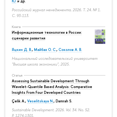
Ю.
и др.
Российский журнал менеджмента. 2026. Т. 24. № 1.
С. 93-113.
Книга
Информационные технологии в России:
сценарии развития
Яцкин Д. В.
,
Майбах О. С.
,
Соколов А. В.
Национальный исследовательский университет
"Высшая школа экономики", 2025.
Статья
Assessing Sustainable Development Through
Wavelet-Quantile Based Analysis: Comparative
Insights From Four Developed Countries
Çelik A.,
Veselitskaya N.
, Damrah S.
Sustainable Development. 2026. Vol. 34. No. S2.
P. 1274-1301.