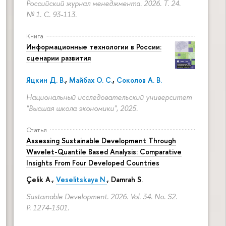
Российский журнал менеджмента. 2026. Т. 24.
№ 1.
С. 93-113.
Книга
Информационные технологии в России:
сценарии развития
Яцкин Д. В.
,
Майбах О. С.
,
Соколов А. В.
Национальный исследовательский университет
"Высшая школа экономики", 2025.
Статья
Assessing Sustainable Development Through
Wavelet-Quantile Based Analysis: Comparative
Insights From Four Developed Countries
Çelik A.,
Veselitskaya N.
, Damrah S.
Sustainable Development. 2026. Vol. 34. No. S2.
P. 1274-1301.