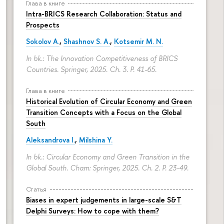
Глава в книге
Intra-BRICS Research Collaboration: Status and
Prospects
Sokolov A.
,
Shashnov S. A.
,
Kotsemir M. N.
In bk.: The Innovation Competitiveness of BRICS
Countries. Springer, 2025. Ch. 3.
P. 41-65.
Глава в книге
Historical Evolution of Circular Economy and Green
Transition Concepts with a Focus on the Global
South
Aleksandrova I.
,
Milshina Y.
In bk.: Circular Economy and Green Transition in the
Global South. Cham: Springer, 2025. Ch. 2.
P. 23-49.
Статья
Biases in expert judgements in large-scale S&T
Delphi Surveys: How to cope with them?