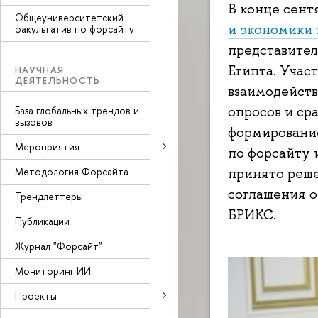
В конце сент
Общеуниверситетский
и экономики
факультатив по форсайту
представител
Египта. Учас
НАУЧНАЯ
ДЕЯТЕЛЬНОСТЬ
взаимодейств
опросов и ср
База глобальных трендов и
вызовов
формирование
Мероприятия
по форсайту 
Методология Форсайта
принято реше
соглашения о
Трендлеттеры
БРИКС.
Публикации
Журнал "Форсайт"
Мониторинг ИИ
Проекты