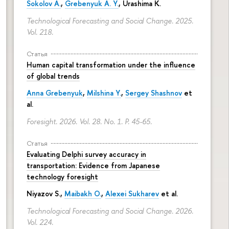
Sokolov A.
,
Grebenyuk A. Y.
, Urashima K.
Technological Forecasting and Social Change. 2025.
Vol. 218.
Статья
Human capital transformation under the influence
of global trends
Anna Grebenyuk
,
Milshina Y.
,
Sergey Shashnov
et
al.
Foresight. 2026. Vol. 28. No. 1.
P. 45-65.
Статья
Evaluating Delphi survey accuracy in
transportation: Evidence from Japanese
technology foresight
Niyazov S.
,
Maibakh O.
,
Alexei Sukharev
et al.
Technological Forecasting and Social Change. 2026.
Vol. 224.