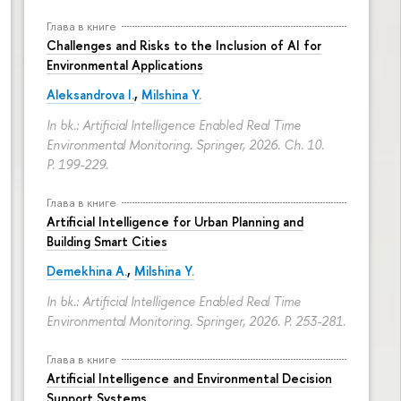
Глава в книге
Challenges and Risks to the Inclusion of AI for
Environmental Applications
Aleksandrova I.
,
Milshina Y.
In bk.: Artificial Intelligence Enabled Real Time
Environmental Monitoring. Springer, 2026. Ch. 10.
P. 199-229.
Глава в книге
Artificial Intelligence for Urban Planning and
Building Smart Cities
Demekhina A.
,
Milshina Y.
In bk.: Artificial Intelligence Enabled Real Time
Environmental Monitoring. Springer, 2026.
P. 253-281.
Глава в книге
Artificial Intelligence and Environmental Decision
Support Systems