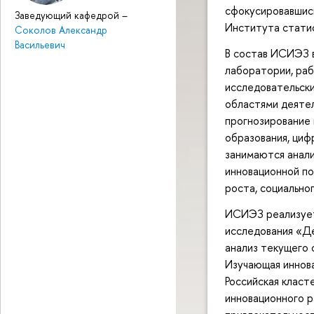
сфокусировавшись
Заведующий кафедрой
–
Института статис
Соколов Александр
Васильевич
В состав ИСИЭЗ 
лаборатории, раб
исследовательск
областями деятел
прогнозирование 
образования, ци
занимаются анали
инновационной по
роста, социально
ИСИЭЗ реализует
исследования «Дел
анализ текущего 
Изучающая иннова
Российская класт
инновационного р