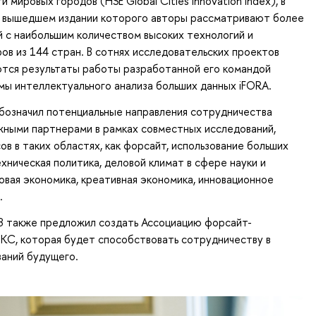
 мировых городов (HSE Global Cities Innovation Index), в
о вышедшем издании которого авторы рассматривают более
 с наибольшим количеством высоких технологий и
ов из 144 стран. В сотнях исследовательских проектов
ся результаты работы разработанной его командой
мы интеллектуального анализа больших данных iFORA.
бозначил потенциальные направления сотрудничества
ными партнерами в рамках совместных исследований,
ов в таких областях, как форсайт, использование больших
ехническая политика, деловой климат в сфере науки и
овая экономика, креативная экономика, инновационное
.
также предложил создать Ассоциацию форсайт-
КС, которая будет способствовать сотрудничеству в
аний будущего.