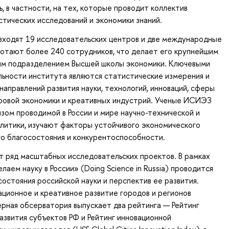
, в частности, на тех, которые проводит коллектив
тических исследований и экономики знаний.
входят 19 исследовательских центров и две международные
отают более 240 сотрудников, что делает его крупнейшим
им подразделением Высшей школы экономики. Ключевыми
ьности института являются статистические измерения и
направлений развития науки, технологий, инноваций, сферы
фровой экономики и креативных индустрий. Ученые ИСИЭЗ
зом проводимой в России и мире научно-технической и
литики, изучают факторы устойчивого экономического
го благосостояния и конкурентоспособности.
 ряд масштабных исследовательских проектов. В рамках
аем науку в России» (Doing Science in Russia) проводится
состояния российской науки и перспектив ее развития.
ционное и креативное развитие городов и регионов
ерная обсерватория выпускает два рейтинга — Рейтинг
азвития субъектов РФ и Рейтинг инновационной