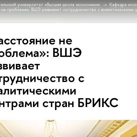
ельский университет «Высшая школа экономики»
Кафедра исс
 не проблема»: ВШЭ развивает сотрудничество с аналитическими 
асстояние не
облема»: ВШЭ
звивает
трудничество с
алитическими
нтрами стран БРИКС