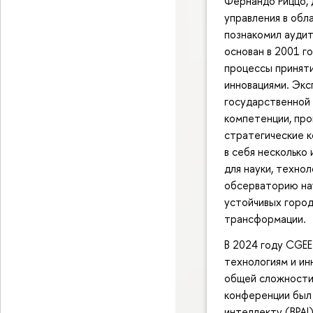
Фернандо Риццо, 
управления в обла
познакомил аудит
основан в 2001 г
процессы приняти
инновациями. Эк
государственной 
компетенции, пр
стратегические к
в себя несколько
для науки, техно
обсерваторию нау
устойчивых горо
трансформации.
В 2024 году CGEE
технологиям и ин
общей сложности 
конференции был 
интеллекту (BPAI