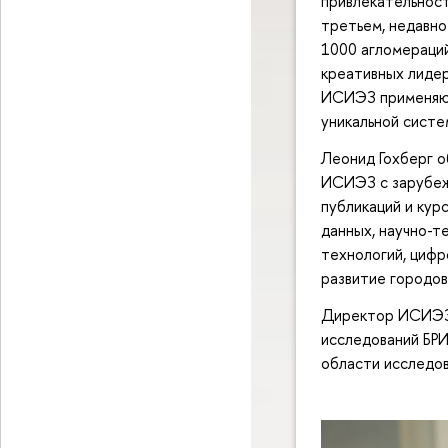
привлекательности
третьем, недавн
1000 агломераций
креативных лидер
ИСИЭЗ применяют
уникальной систе
Леонид Гохберг о
ИСИЭЗ с зарубеж
публикаций и курс
данных, научно-т
технологий, цифр
развитие городов
Директор ИСИЭЗ 
исследований БРИ
области исследов