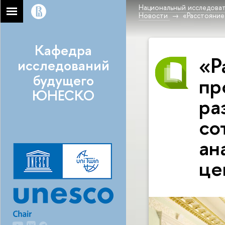
Национальный исследоват
Новости
«Расстояние
Кафедра
«Р
исследований
будущего
пр
ЮНЕСКО
ра
со
ан
це