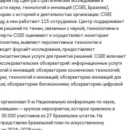
директор Центра стратегических исследований и
сти науки, технологий и инноваций (CGEE, Бразилия),
орию с историей и деятельностью организации. CGEE
оду, в нем работают 115 сотрудников. Центр поддерживает
я решений по темам, связанным с наукой, технологиями и
сперты CGEE оценивают и осуществляют мониторинг
политики, выявляют перспективные технологии и
оводят форсайт-исследования, предоставляют
онсалтинговые услуги для принятия решений. CGEE включает
 исследовательских обсерваторий: информационные услуги
логий и инноваций; обсерваторию космических технологий;
ки, технологий и инноваций; обсерваторию инноваций для
дов; обсерваторию биоэкономики; обсерваторию цифровой
 организовал 5-ю Национальную конференцию по науке,
новациям — крупное мероприятие, которое привлекло в
30 000 участников из 27 бразильских штатов. На
представлен Бразильский план по искусственному
) на 2024–2028 годы.