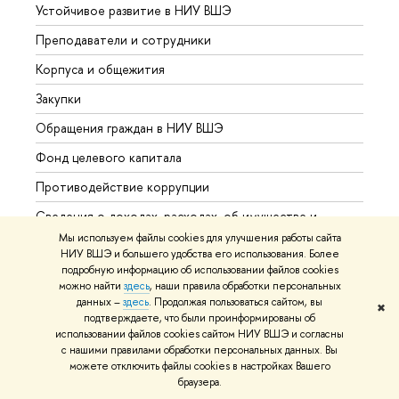
Устойчивое развитие в НИУ ВШЭ
Олим
Преподаватели и сотрудники
Прием
Корпуса и общежития
Вышк
Закупки
Прием
Обращения граждан в НИУ ВШЭ
Аспир
Фонд целевого капитала
Допол
Противодействие коррупции
Центр
Сведения о доходах, расходах, об имуществе и
Бизне
обязательствах имущественного характера
Мы используем файлы cookies для улучшения работы сайта
Образ
НИУ ВШЭ и большего удобства его использования. Более
Сведения об образовательной организации
подробную информацию об использовании файлов cookies
Обрат
можно найти
здесь
, наши правила обработки персональных
Людям с ограниченными возможностями здоровья
данных –
здесь
. Продолжая пользоваться сайтом, вы
✖
подтверждаете, что были проинформированы об
Единая платежная страница
использовании файлов cookies сайтом НИУ ВШЭ и согласны
Работа в Вышке
с нашими правилами обработки персональных данных. Вы
можете отключить файлы cookies в настройках Вашего
браузера.