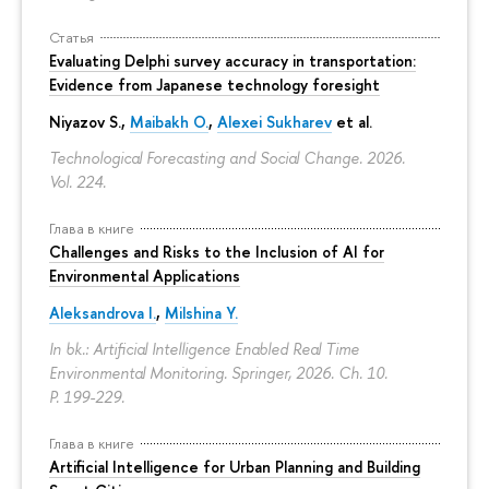
Статья
Evaluating Delphi survey accuracy in transportation:
Evidence from Japanese technology foresight
Niyazov S.
,
Maibakh O.
,
Alexei Sukharev
et al.
Technological Forecasting and Social Change. 2026.
Vol. 224.
Глава в книге
Challenges and Risks to the Inclusion of AI for
Environmental Applications
Aleksandrova I.
,
Milshina Y.
In bk.: Artificial Intelligence Enabled Real Time
Environmental Monitoring. Springer, 2026. Ch. 10.
P. 199-229.
Глава в книге
Artificial Intelligence for Urban Planning and Building