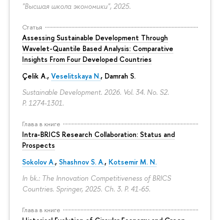
"Высшая школа экономики", 2025.
Статья
Assessing Sustainable Development Through
Wavelet-Quantile Based Analysis: Comparative
Insights From Four Developed Countries
Çelik A.,
Veselitskaya N.
, Damrah S.
Sustainable Development. 2026. Vol. 34. No. S2.
P. 1274-1301.
Глава в книге
Intra-BRICS Research Collaboration: Status and
Prospects
Sokolov A.
,
Shashnov S. A.
,
Kotsemir M. N.
In bk.: The Innovation Competitiveness of BRICS
Countries. Springer, 2025. Ch. 3.
P. 41-65.
Глава в книге