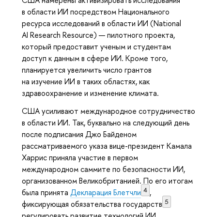
США намерены активизировать исследования
в области ИИ посредством Национального
ресурса исследований в области ИИ (National
AI Research Resource) — пилотного проекта,
который предоставит ученым и студентам
доступ к данным в сфере ИИ. Кроме того,
планируется увеличить число грантов
на изучение ИИ в таких областях, как
здравоохранение и изменение климата.
США усиливают международное сотрудничество
в области ИИ. Так, буквально на следующий день
после подписания Джо Байденом
рассматриваемого указа вице-президент Камала
Харрис приняла участие в первом
международном саммите по безопасности ИИ,
организованном Великобританией. По его итогам
4
была принята
Декларация Блетчли
,
5
фиксирующая обязательства государств
регулировать развитие технологий ИИ.