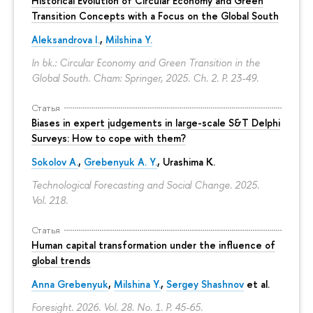
Historical Evolution of Circular Economy and Green
Transition Concepts with a Focus on the Global South
Aleksandrova I.
,
Milshina Y.
In bk.: Circular Economy and Green Transition in the
Global South. Cham: Springer, 2025. Ch. 2.
P. 23-49.
Статья
Biases in expert judgements in large-scale S&T Delphi
Surveys: How to cope with them?
Sokolov A.
,
Grebenyuk A. Y.
, Urashima K.
Technological Forecasting and Social Change. 2025.
Vol. 218.
Статья
Human capital transformation under the influence of
global trends
Anna Grebenyuk
,
Milshina Y.
,
Sergey Shashnov
et al.
Foresight. 2026. Vol. 28. No. 1.
P. 45-65.