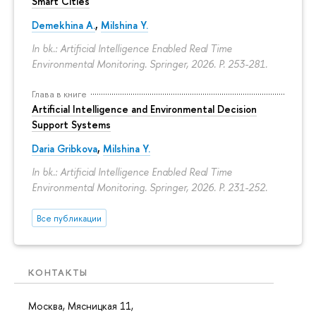
Smart Cities
Demekhina A.
,
Milshina Y.
In bk.: Artificial Intelligence Enabled Real Time
Environmental Monitoring. Springer, 2026.
P. 253-281.
Глава в книге
Artificial Intelligence and Environmental Decision
Support Systems
Daria Gribkova
,
Milshina Y.
In bk.: Artificial Intelligence Enabled Real Time
Environmental Monitoring. Springer, 2026.
P. 231-252.
Все публикации
КОНТАКТЫ
Москва, Мясницкая 11,