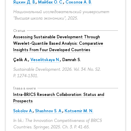
Яцкин Д. В.
,
Майбах О. С.
,
Соколов А. В.
Национальный исследовательский университет
"Высшая школа экономики", 2025.
Статья
Assessing Sustainable Development Through
Wavelet-Quantile Based Analysis: Comparative
Insights From Four Developed Countries
Çelik A.,
Veselitskaya N.
, Damrah S.
Sustainable Development. 2026. Vol. 34. No. S2.
P. 1274-1301.
Глава в книге
Intra-BRICS Research Collaboration: Status and
Prospects
Sokolov A.
,
Shashnov S. A.
,
Kotsemir M. N.
In bk.: The Innovation Competitiveness of BRICS
Countries. Springer, 2025. Ch. 3.
P. 41-65.