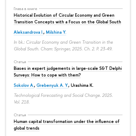
Глава в книге
Historical Evolution of Circular Economy and Green
Transition Concepts with a Focus on the Global South
Aleksandrova I.
,
Milshina Y.
In bk.: Circular Economy and Green Transition in the
Global South. Cham: Springer, 2025. Ch. 2.
P. 23-49.
Статья
Biases in expert judgements in large-scale S&T Delphi
Surveys: How to cope with them?
Sokolov A.
,
Grebenyuk A. Y.
, Urashima K.
Technological Forecasting and Social Change. 2025.
Vol. 218.
Статья
Human capital transformation under the influence of
global trends