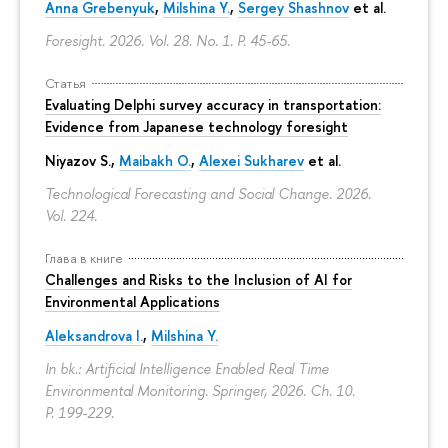
Anna Grebenyuk
,
Milshina Y.
,
Sergey Shashnov
et al.
Foresight. 2026. Vol. 28. No. 1.
P. 45-65.
Статья
Evaluating Delphi survey accuracy in transportation:
Evidence from Japanese technology foresight
Niyazov S.
,
Maibakh O.
,
Alexei Sukharev
et al.
Technological Forecasting and Social Change. 2026.
Vol. 224.
Глава в книге
Challenges and Risks to the Inclusion of AI for
Environmental Applications
Aleksandrova I.
,
Milshina Y.
In bk.: Artificial Intelligence Enabled Real Time
Environmental Monitoring. Springer, 2026. Ch. 10.
P. 199-229.