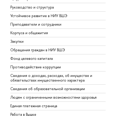
Руководство и структура
Довуз
Устойчивое развитие в НИУ ВШЭ
Олим
Преподаватели и сотрудники
Прием
Корпуса и общежития
Вышк
Закупки
Прием
Обращения граждан в НИУ ВШЭ
Аспир
Фонд целевого капитала
Допол
Противодействие коррупции
Центр
Сведения о доходах, расходах, об имуществе и
Бизне
обязательствах имущественного характера
Образ
Сведения об образовательной организации
Обрат
Людям с ограниченными возможностями здоровья
Единая платежная страница
Работа в Вышке