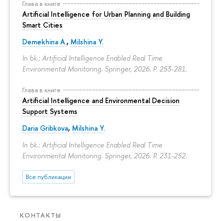
Глава в книге
Artificial Intelligence for Urban Planning and Building
Smart Cities
Demekhina A.
,
Milshina Y.
In bk.: Artificial Intelligence Enabled Real Time
Environmental Monitoring. Springer, 2026.
P. 253-281.
Глава в книге
Artificial Intelligence and Environmental Decision
Support Systems
Daria Gribkova
,
Milshina Y.
In bk.: Artificial Intelligence Enabled Real Time
Environmental Monitoring. Springer, 2026.
P. 231-252.
Все публикации
КОНТАКТЫ