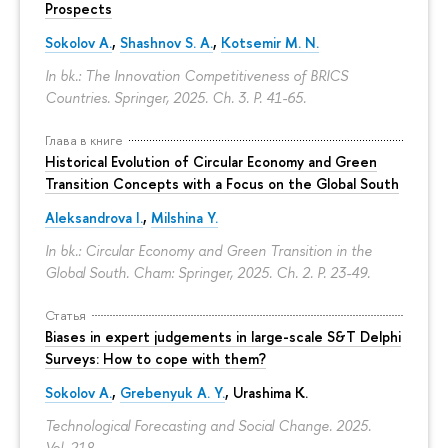
Prospects
Sokolov A.
,
Shashnov S. A.
,
Kotsemir M. N.
In bk.: The Innovation Competitiveness of BRICS
Countries. Springer, 2025. Ch. 3.
P. 41-65.
Глава в книге
Historical Evolution of Circular Economy and Green
Transition Concepts with a Focus on the Global South
Aleksandrova I.
,
Milshina Y.
In bk.: Circular Economy and Green Transition in the
Global South. Cham: Springer, 2025. Ch. 2.
P. 23-49.
Статья
Biases in expert judgements in large-scale S&T Delphi
Surveys: How to cope with them?
Sokolov A.
,
Grebenyuk A. Y.
, Urashima K.
Technological Forecasting and Social Change. 2025.
Vol. 218.