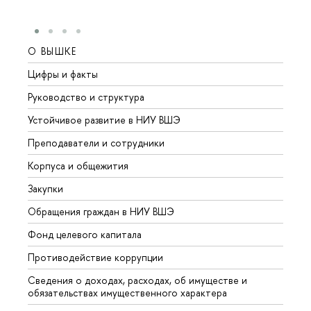
О ВЫШКЕ
ОБР
Цифры и факты
Лице
Руководство и структура
Довуз
Устойчивое развитие в НИУ ВШЭ
Олим
Преподаватели и сотрудники
Прием
Корпуса и общежития
Вышк
Закупки
Прием
Обращения граждан в НИУ ВШЭ
Аспир
Фонд целевого капитала
Допол
Противодействие коррупции
Центр
Сведения о доходах, расходах, об имуществе и
Бизне
обязательствах имущественного характера
Образ