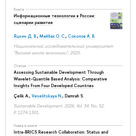
Книга
Информационные технологии в России:
сценарии развития
Яцкин Д. В.
,
Майбах О. С.
,
Соколов А. В.
Национальный исследовательский университет
"Высшая школа экономики", 2025.
Статья
Assessing Sustainable Development Through
Wavelet-Quantile Based Analysis: Comparative
Insights From Four Developed Countries
Çelik A.,
Veselitskaya N.
, Damrah S.
Sustainable Development. 2026. Vol. 34. No. S2.
P. 1274-1301.
Глава в книге
Intra-BRICS Research Collaboration: Status and