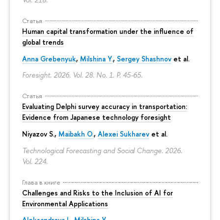
Статья
Human capital transformation under the influence of
global trends
Anna Grebenyuk
,
Milshina Y.
,
Sergey Shashnov
et al.
Foresight. 2026. Vol. 28. No. 1.
P. 45-65.
Статья
Evaluating Delphi survey accuracy in transportation:
Evidence from Japanese technology foresight
Niyazov S.
,
Maibakh O.
,
Alexei Sukharev
et al.
Technological Forecasting and Social Change. 2026.
Vol. 224.
Глава в книге
Challenges and Risks to the Inclusion of AI for
Environmental Applications
Aleksandrova I.
,
Milshina Y.