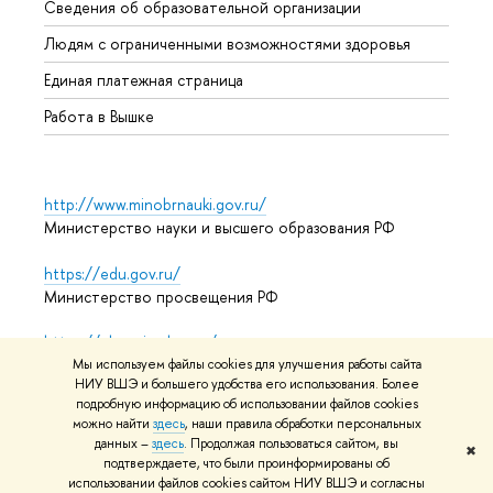
Сведения об образовательной организации
Обрат
Людям с ограниченными возможностями здоровья
Единая платежная страница
Работа в Вышке
http://www.minobrnauki.gov.ru/
Министерство науки и высшего образования РФ
https://edu.gov.ru/
Министерство просвещения РФ
https://elearning.hse.ru/mooc
Массовые открытые онлайн-курсы
Мы используем файлы cookies для улучшения работы сайта
НИУ ВШЭ и большего удобства его использования. Более
подробную информацию об использовании файлов cookies
можно найти
здесь
, наши правила обработки персональных
данных –
здесь
. Продолжая пользоваться сайтом, вы
© НИУ ВШЭ 1993–2026
Адреса и контакты
Условия
✖
подтверждаете, что были проинформированы об
использования материалов
Политика конфиденциальности
использовании файлов cookies сайтом НИУ ВШЭ и согласны
Карта сайта