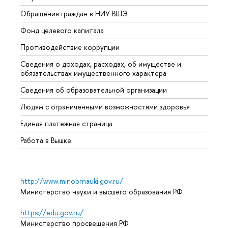
Обращения граждан в НИУ ВШЭ
Аспир
Фонд целевого капитала
Допол
Противодействие коррупции
Центр
Сведения о доходах, расходах, об имуществе и
Бизне
обязательствах имущественного характера
Образ
Сведения об образовательной организации
Обрат
Людям с ограниченными возможностями здоровья
Единая платежная страница
Работа в Вышке
http://www.minobrnauki.gov.ru/
Министерство науки и высшего образования РФ
https://edu.gov.ru/
Министерство просвещения РФ