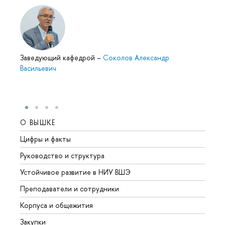
Заведующий кафедрой
–
Соколов Александр
Васильевич
О ВЫШКЕ
ОБР
Цифры и факты
Лице
Руководство и структура
Довуз
Устойчивое развитие в НИУ ВШЭ
Олим
Преподаватели и сотрудники
Прием
Корпуса и общежития
Вышк
Закупки
Прием