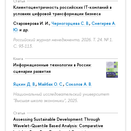
Статья
Клиентоцентричность российских IT-компаний в
условиях цифровой трансформации бизнеса
Староверова И. И.,
Черногорцева С. В.
,
Снегирев А.
Ю.
и др.
Российский журнал менеджмента. 2026. Т. 24. № 1.
С. 93-113.
Книга
Информационные технологии в России:
сценарии развития
Яцкин Д. В.
,
Майбах О. С.
,
Соколов А. В.
Национальный исследовательский университет
"Высшая школа экономики", 2025.
Статья
Assessing Sustainable Development Through
Wavelet-Quantile Based Analysis: Comparative