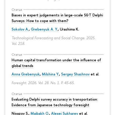
Статья
Biases in expert judgements in large-scale S&T Delphi
Surveys: How to cope with them?
Sokolov A.
,
Grebenyuk A. Y.
, Urashima K.
Technological Forecasting and Social Change. 2025.
Vol. 218.
Статья
Human capital transformation under the influence of
global trends
Anna Grebenyuk
,
Milshina Y.
,
Sergey Shashnov
et al.
Foresight. 2026. Vol. 28. No. 1.
P. 45-65.
Статья
Evaluating Delphi survey accuracy in transportation:
Evidence from Japanese technology foresight
Niyazov S.
,
Maibakh O.
,
Alexei Sukharev
et al.