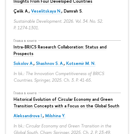
Insights From Four Developed Countries
Çelik A.,
Veselitskaya N.
, Damrah S.
Sustainable Development. 2026. Vol. 34. No. S2.
P. 1274-1301.
Глава в книге
Intra-BRICS Research Collaboration: Status and
Prospects
Sokolov A.
,
Shashnov S. A.
,
Kotsemir M. N.
In bk.: The Innovation Competitiveness of BRICS
Countries. Springer, 2025. Ch. 3.
P. 41-65.
Глава в книге
Historical Evolution of Circular Economy and Green
Transition Concepts with a Focus on the Global South
Aleksandrova I.
,
Milshina Y.
In bk.: Circular Economy and Green Transition in the
Global South. Cham: Springer, 2025. Ch. 2.
P. 23-49.