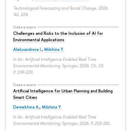
Technological Forecasting and Social Change. 2026.
Vol. 224.
Глава в книге
Challenges and Risks to the Inclusion of AI for
Environmental Applications
Aleksandrova I.
,
Milshina Y.
In bk.: Artificial Intelligence Enabled Real Time
Environmental Monitoring. Springer, 2026. Ch. 10.
P. 199-229.
Глава в книге
Artificial Intelligence for Urban Planning and Building
Smart Cities
Demekhina A.
,
Milshina Y.
In bk.: Artificial Intelligence Enabled Real Time
Environmental Monitoring. Springer, 2026.
P. 253-281.