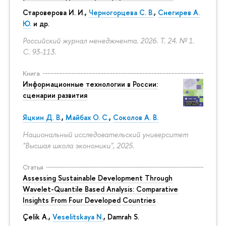
Староверова И. И.,
Черногорцева С. В.
,
Снегирев А.
Ю.
и др.
Российский журнал менеджмента. 2026. Т. 24. № 1.
С. 93-113.
Книга
Информационные технологии в России:
сценарии развития
Яцкин Д. В.
,
Майбах О. С.
,
Соколов А. В.
Национальный исследовательский университет
"Высшая школа экономики", 2025.
Статья
Assessing Sustainable Development Through
Wavelet-Quantile Based Analysis: Comparative
Insights From Four Developed Countries
Çelik A.,
Veselitskaya N.
, Damrah S.