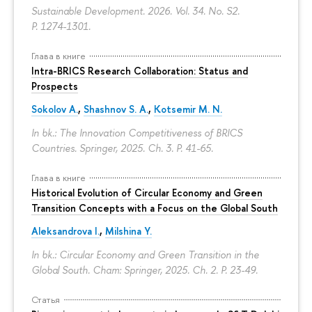
Sustainable Development. 2026. Vol. 34. No. S2.
P. 1274-1301.
Глава в книге
Intra-BRICS Research Collaboration: Status and
Prospects
Sokolov A.
,
Shashnov S. A.
,
Kotsemir M. N.
In bk.: The Innovation Competitiveness of BRICS
Countries. Springer, 2025. Ch. 3.
P. 41-65.
Глава в книге
Historical Evolution of Circular Economy and Green
Transition Concepts with a Focus on the Global South
Aleksandrova I.
,
Milshina Y.
In bk.: Circular Economy and Green Transition in the
Global South. Cham: Springer, 2025. Ch. 2.
P. 23-49.
Статья