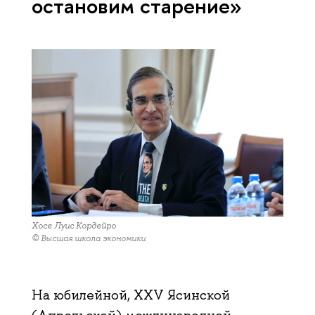
остановим старение»
Хосе Луис Кордейро
© Высшая школа экономики
На юбилейной, XXV Ясинской