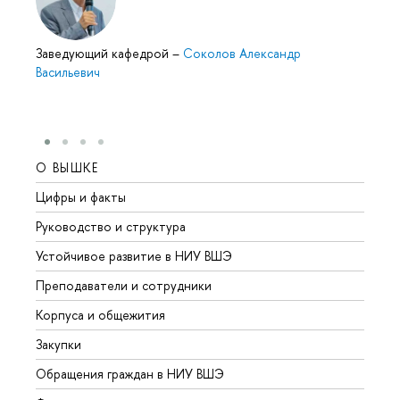
Заведующий кафедрой
–
Соколов Александр
Васильевич
О ВЫШКЕ
ОБР
Цифры и факты
Лице
Руководство и структура
Довуз
Устойчивое развитие в НИУ ВШЭ
Олим
Преподаватели и сотрудники
Прием
Корпуса и общежития
Вышк
Закупки
Прием
Обращения граждан в НИУ ВШЭ
Аспир