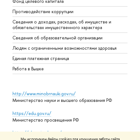
Фонд целевого капитала
Допол
Противодействие коррупции
Центр
Сведения о доходах, расходах, об имуществе и
Бизне
обязательствах имущественного характера
Образ
Сведения об образовательной организации
Обрат
Людям с ограниченными возможностями здоровья
Единая платежная страница
Работа в Вышке
http://www.minobrnauki.gov.ru/
Министерство науки и высшего образования РФ
https://edu.gov.ru/
Министерство просвещения РФ
https://elearning.hse.ru/mooc
Массовые открытые онлайн-курсы
Мы используем файлы cookies для улучшения работы сайта