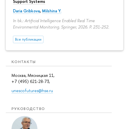
Support Systems
Daria Gribkova
,
Milshina Y.
In bk.: Artificial Intelligence Enabled Real Time
Environmental Monitoring. Springer, 2026.
P. 231-252.
Все публикации
КОНТАКТЫ
Москва, Мясницкая 11,
+7 (495) 621-28-73,
unescofutures@hse.ru
РУКОВОДСТВО