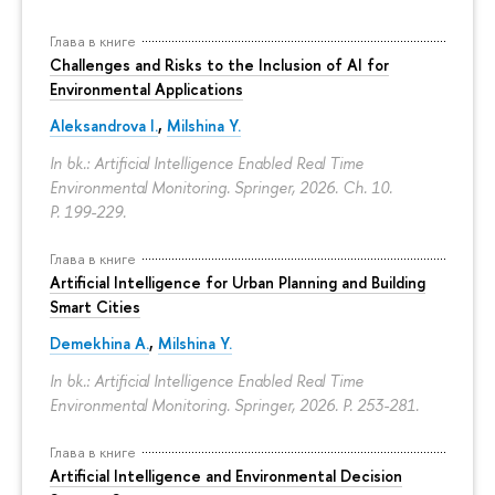
Глава в книге
Challenges and Risks to the Inclusion of AI for
Environmental Applications
Aleksandrova I.
,
Milshina Y.
In bk.: Artificial Intelligence Enabled Real Time
Environmental Monitoring. Springer, 2026. Ch. 10.
P. 199-229.
Глава в книге
Artificial Intelligence for Urban Planning and Building
Smart Cities
Demekhina A.
,
Milshina Y.
In bk.: Artificial Intelligence Enabled Real Time
Environmental Monitoring. Springer, 2026.
P. 253-281.
Глава в книге
Artificial Intelligence and Environmental Decision