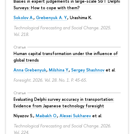
Biases in expert judgements in large-scale S&T Delphi
Surveys: How to cope with them?
Sokolov A.
,
Grebenyuk A. Y.
, Urashima K.
Technological Forecasting and Social Change. 2025.
Vol. 218.
Статья
Human capital transformation under the influence of
global trends
Anna Grebenyuk
,
Milshina Y.
,
Sergey Shashnov
et al.
Foresight. 2026. Vol. 28. No. 1.
P. 45-65.
Статья
Evaluating Delphi survey accuracy in transportation:
Evidence from Japanese technology foresight
Niyazov S.
,
Maibakh O.
,
Alexei Sukharev
et al.
Technological Forecasting and Social Change. 2026.
Vol. 224.