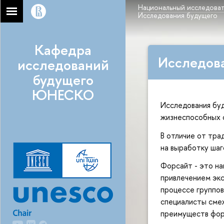
Национальный исследоват
Исследования будущего
Кафедра
Исследов
исследований
будущего
ЮНЕСКО
Исследования буд
жизнеспособных о
В отличие от тра
на выработку шаг
Форсайт - это на
привлечением экс
процессе группов
специалисты смеж
преимуществ фор