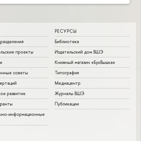
РЕСУРСЫ
разделения
Библиотека
льские проекты
Издательский дом ВШЭ
и
Книжный магазин «БукВышка»
онные советы
Типография
ертаций
Медиацентр
ое развитие
Журналы ВШЭ
гранты
Публикации
учно-информационные