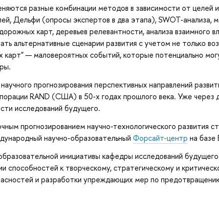
няются разные комбинации методов в зависимости от целей 
ей, Дельфи (опросы экспертов в два этапа), SWOT-анализа, м
дорожных карт, деревьев релевантности, анализа взаимного в
ать альтернативные сценарии развития с учетом не только во
х карт" — маловероятных событий, которые потенциально могу
ры.
научного прогнозирования перспективных направлений развит
порации RAND (США) в 50-х годах прошлого века. Уже через 
асти исследований будущего.
очным прогнозированием научно-технологического развития ст
ждународный научно-образовательный
Форсайт-центр
на базе 
образовательной инициативы кафедры исследований будущего
ии способностей к творческому, стратегическому и критичес
пасностей и разработки упреждающих мер по предотвращению