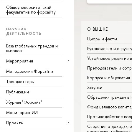
Общеуниверситетский
факультатив по форсайту
О ВЫШКЕ
НАУЧНАЯ
ДЕЯТЕЛЬНОСТЬ
Цифры и факты
База глобальных трендов и
Руководство и структ
вызовов
Устойчивое развитие 
Мероприятия
Преподаватели и сотр
Методология Форсайта
Корпуса и общежития
Трендлеттеры
Закупки
Публикации
Обращения граждан в
Журнал "Форсайт"
Фонд целевого капита
Мониторинг ИИ
Противодействие кор
Проекты
Сведения о доходах, р
имуществе и обязател