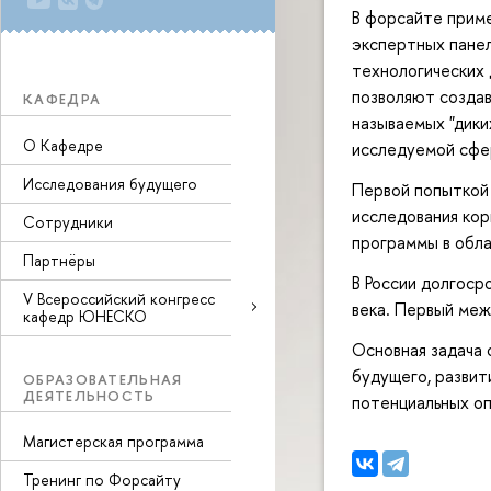
В форсайте приме
экспертных панел
технологических 
позволяют создав
КАФЕДРА
называемых "дики
О Кафедре
исследуемой сфе
Исследования будущего
Первой попыткой 
исследования кор
Сотрудники
программы в обл
Партнёры
В России долгоср
V Всероссийский конгресс
века. Первый ме
кафедр ЮНЕСКО
Основная задача 
будущего, развит
ОБРАЗОВАТЕЛЬНАЯ
ДЕЯТЕЛЬНОСТЬ
потенциальных о
Магистерская программа
Тренинг по Форсайту