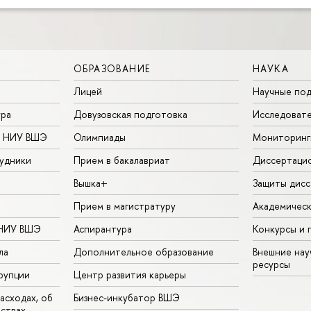
ОБРАЗОВАНИЕ
НАУКА
Лицей
Научные под
ура
Довузовская подготовка
Исследовате
в НИУ ВШЭ
Олимпиады
Мониторинг
удники
Прием в бакалавриат
Диссертаци
Вышка+
Защиты дисс
Прием в магистратуру
Академическ
 НИУ ВШЭ
Аспирантура
Конкурсы и 
ла
Дополнительное образование
Внешние на
ресурсы
рупции
Центр развития карьеры
асходах, об
Бизнес-инкубатор ВШЭ
ьствах