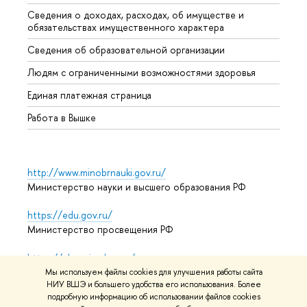
Сведения о доходах, расходах, об имуществе и
Бизне
обязательствах имущественного характера
Образ
Сведения об образовательной организации
Обрат
Людям с ограниченными возможностями здоровья
Единая платежная страница
Работа в Вышке
http://www.minobrnauki.gov.ru/
Министерство науки и высшего образования РФ
https://edu.gov.ru/
Министерство просвещения РФ
https://elearning.hse.ru/mooc
Массовые открытые онлайн-курсы
Мы используем файлы cookies для улучшения работы сайта
НИУ ВШЭ и большего удобства его использования. Более
подробную информацию об использовании файлов cookies