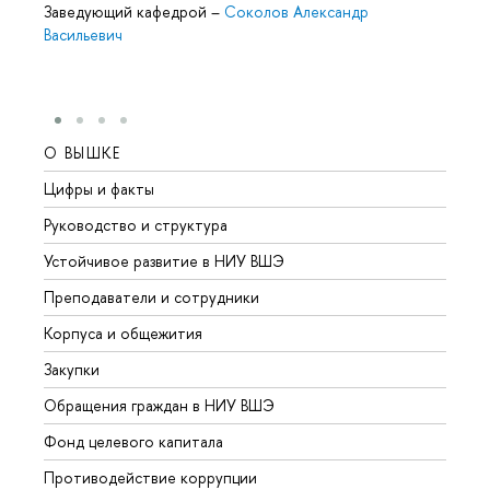
Заведующий кафедрой
–
Соколов Александр
Васильевич
О ВЫШКЕ
ОБР
Цифры и факты
Лице
Руководство и структура
Довуз
Устойчивое развитие в НИУ ВШЭ
Олим
Преподаватели и сотрудники
Прием
Корпуса и общежития
Вышк
Закупки
Прием
Обращения граждан в НИУ ВШЭ
Аспир
Фонд целевого капитала
Допол
Противодействие коррупции
Центр