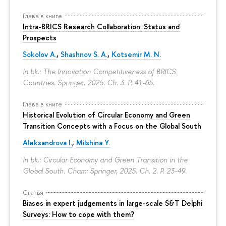
Глава в книге
Intra-BRICS Research Collaboration: Status and
Prospects
Sokolov A.
,
Shashnov S. A.
,
Kotsemir M. N.
In bk.: The Innovation Competitiveness of BRICS
Countries. Springer, 2025. Ch. 3.
P. 41-65.
Глава в книге
Historical Evolution of Circular Economy and Green
Transition Concepts with a Focus on the Global South
Aleksandrova I.
,
Milshina Y.
In bk.: Circular Economy and Green Transition in the
Global South. Cham: Springer, 2025. Ch. 2.
P. 23-49.
Статья
Biases in expert judgements in large-scale S&T Delphi
Surveys: How to cope with them?