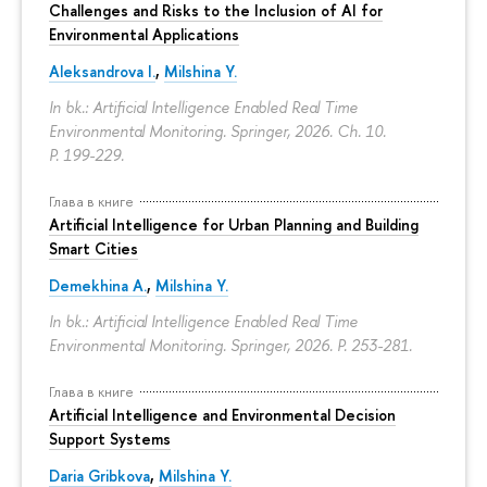
Challenges and Risks to the Inclusion of AI for
Environmental Applications
Aleksandrova I.
,
Milshina Y.
In bk.: Artificial Intelligence Enabled Real Time
Environmental Monitoring. Springer, 2026. Ch. 10.
P. 199-229.
Глава в книге
Artificial Intelligence for Urban Planning and Building
Smart Cities
Demekhina A.
,
Milshina Y.
In bk.: Artificial Intelligence Enabled Real Time
Environmental Monitoring. Springer, 2026.
P. 253-281.
Глава в книге
Artificial Intelligence and Environmental Decision
Support Systems
Daria Gribkova
,
Milshina Y.