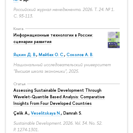
Российский журнал менеджмента. 2026. Т. 24. № 1.
С. 93-113.
Книга
Информационные технологии в России:
сценарии развития
Яцкин Д. В.
,
Майбах О. С.
,
Соколов А. В.
Национальный исследовательский университет
"Высшая школа экономики", 2025.
Статья
Assessing Sustainable Development Through
Wavelet-Quantile Based Analysis: Comparative
Insights From Four Developed Countries
Çelik A.,
Veselitskaya N.
, Damrah S.
Sustainable Development. 2026. Vol. 34. No. S2.
P. 1274-1301.