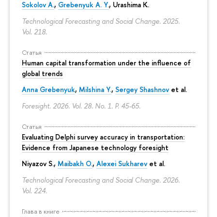
Sokolov A.
,
Grebenyuk A. Y.
, Urashima K.
Technological Forecasting and Social Change. 2025.
Vol. 218.
Статья
Human capital transformation under the influence of
global trends
Anna Grebenyuk
,
Milshina Y.
,
Sergey Shashnov
et al.
Foresight. 2026. Vol. 28. No. 1.
P. 45-65.
Статья
Evaluating Delphi survey accuracy in transportation:
Evidence from Japanese technology foresight
Niyazov S.
,
Maibakh O.
,
Alexei Sukharev
et al.
Technological Forecasting and Social Change. 2026.
Vol. 224.
Глава в книге