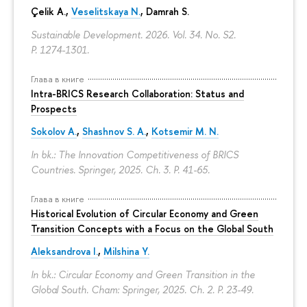
Çelik A.,
Veselitskaya N.
, Damrah S.
Sustainable Development. 2026. Vol. 34. No. S2.
P. 1274-1301.
Глава в книге
Intra-BRICS Research Collaboration: Status and
Prospects
Sokolov A.
,
Shashnov S. A.
,
Kotsemir M. N.
In bk.: The Innovation Competitiveness of BRICS
Countries. Springer, 2025. Ch. 3.
P. 41-65.
Глава в книге
Historical Evolution of Circular Economy and Green
Transition Concepts with a Focus on the Global South
Aleksandrova I.
,
Milshina Y.
In bk.: Circular Economy and Green Transition in the
Global South. Cham: Springer, 2025. Ch. 2.
P. 23-49.