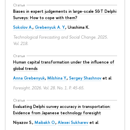
Статья
Biases in expert judgements in large-scale S&T Delphi
Surveys: How to cope with them?
Sokolov A.
,
Grebenyuk A. Y.
, Urashima K.
Technological Forecasting and Social Change. 2025.
Vol. 218.
Статья
Human capital transformation under the influence of
global trends
Anna Grebenyuk
,
Milshina Y.
,
Sergey Shashnov
et al.
Foresight. 2026. Vol. 28. No. 1.
P. 45-65.
Статья
Evaluating Delphi survey accuracy in transportation:
Evidence from Japanese technology foresight
Niyazov S.
,
Maibakh O.
,
Alexei Sukharev
et al.