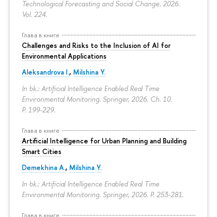
Technological Forecasting and Social Change. 2026.
Vol. 224.
Глава в книге
Challenges and Risks to the Inclusion of AI for
Environmental Applications
Aleksandrova I.
,
Milshina Y.
In bk.: Artificial Intelligence Enabled Real Time
Environmental Monitoring. Springer, 2026. Ch. 10.
P. 199-229.
Глава в книге
Artificial Intelligence for Urban Planning and Building
Smart Cities
Demekhina A.
,
Milshina Y.
In bk.: Artificial Intelligence Enabled Real Time
Environmental Monitoring. Springer, 2026.
P. 253-281.
Глава в книге