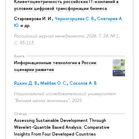
Клиентоцентричность российских IT-компаний в
условиях цифровой трансформации бизнеса
Староверова И. И.,
Черногорцева С. В.
,
Снегирев А.
Ю.
и др.
Российский журнал менеджмента. 2026. Т. 24. № 1.
С. 93-113.
Книга
Информационные технологии в России:
сценарии развития
Яцкин Д. В.
,
Майбах О. С.
,
Соколов А. В.
Национальный исследовательский университет
"Высшая школа экономики", 2025.
Статья
Assessing Sustainable Development Through
Wavelet-Quantile Based Analysis: Comparative
Insights From Four Developed Countries