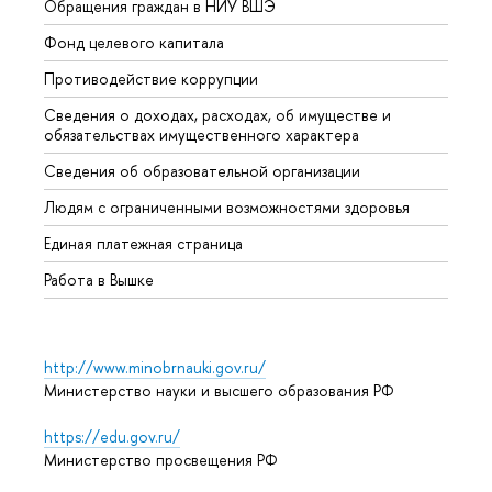
Обращения граждан в НИУ ВШЭ
Аспир
Фонд целевого капитала
Допол
Противодействие коррупции
Центр
Сведения о доходах, расходах, об имуществе и
Бизне
обязательствах имущественного характера
Образ
Сведения об образовательной организации
Обрат
Людям с ограниченными возможностями здоровья
Единая платежная страница
Работа в Вышке
http://www.minobrnauki.gov.ru/
Министерство науки и высшего образования РФ
https://edu.gov.ru/
Министерство просвещения РФ