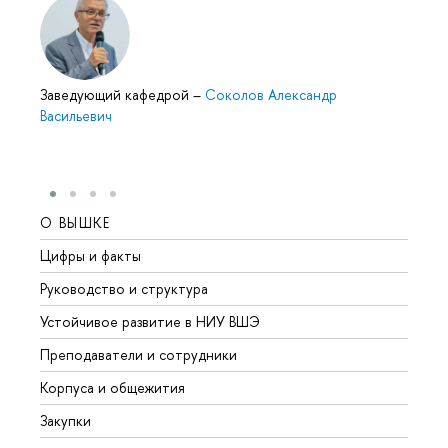
Заведующий кафедрой
–
Соколов Александр
Васильевич
О ВЫШКЕ
ОБР
Цифры и факты
Лице
Руководство и структура
Довуз
Устойчивое развитие в НИУ ВШЭ
Олим
Преподаватели и сотрудники
Прием
Корпуса и общежития
Вышк
Закупки
Прием