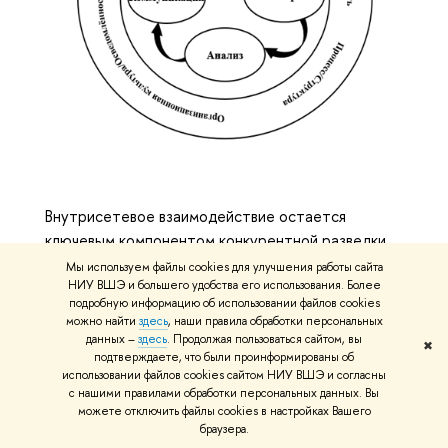
Внутрисетевое взаимодействие остается
ключевым компонентом конкурентной разведки
из-за дефицита доступа к лучшим практикам и
Мы используем файлы cookies для улучшения работы сайта
НИУ ВШЭ и большего удобства его использования. Более
используемым методам, так как специалисты, как
подробную информацию об использовании файлов cookies
правило, не афишируют свою вовлеченность в эту
можно найти
здесь
, наши правила обработки персональных
деятельность.
данных –
здесь
. Продолжая пользоваться сайтом, вы
✖
подтверждаете, что были проинформированы об
использовании файлов cookies сайтом НИУ ВШЭ и согласны
Ретроспективный анализ/
с нашими правилами обработки персональных данных. Вы
можете отключить файлы cookies в настройках Вашего
ретрополяция
браузера.