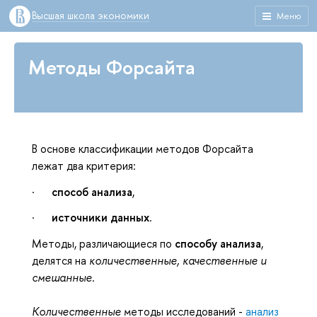
Высшая школа экономики
Меню
Методы Форсайта
В основе классификации методов Форсайта
лежат два критерия:
·
способ анализа
,
·
источники данных
.
Методы, различающиеся по
способу анализа
,
делятся на
количественные, качественные и
смешанные
.
Количественные
методы исследований -
анализ