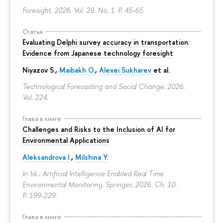
Foresight. 2026. Vol. 28. No. 1.
P. 45-65.
Статья
Evaluating Delphi survey accuracy in transportation:
Evidence from Japanese technology foresight
Niyazov S.
,
Maibakh O.
,
Alexei Sukharev
et al.
Technological Forecasting and Social Change. 2026.
Vol. 224.
Глава в книге
Challenges and Risks to the Inclusion of AI for
Environmental Applications
Aleksandrova I.
,
Milshina Y.
In bk.: Artificial Intelligence Enabled Real Time
Environmental Monitoring. Springer, 2026. Ch. 10.
P. 199-229.
Глава в книге