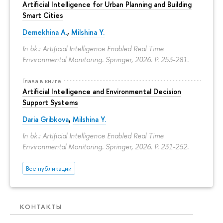
Artificial Intelligence for Urban Planning and Building
Smart Cities
Demekhina A.
,
Milshina Y.
In bk.: Artificial Intelligence Enabled Real Time
Environmental Monitoring. Springer, 2026.
P. 253-281.
Глава в книге
Artificial Intelligence and Environmental Decision
Support Systems
Daria Gribkova
,
Milshina Y.
In bk.: Artificial Intelligence Enabled Real Time
Environmental Monitoring. Springer, 2026.
P. 231-252.
Все публикации
КОНТАКТЫ