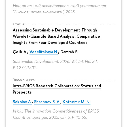
Национальный исследовательский университет
"Высшая школа экономики", 2025.
Статья
Assessing Sustainable Development Through
Wavelet-Quantile Based Analysis: Comparative
Insights From Four Developed Countries
Çelik A.,
Veselitskaya N.
, Damrah S.
Sustainable Development. 2026. Vol. 34. No. S2.
P. 1274-1301.
Глава в книге
Intra-BRICS Research Collaboration: Status and
Prospects
Sokolov A.
,
Shashnov S. A.
,
Kotsemir M. N.
In bk.: The Innovation Competitiveness of BRICS
Countries. Springer, 2025. Ch. 3.
P. 41-65.