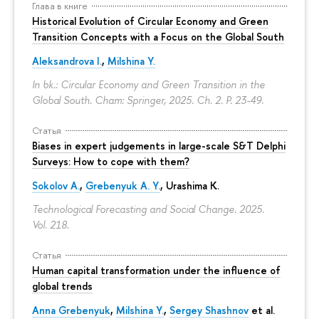
Глава в книге
Historical Evolution of Circular Economy and Green
Transition Concepts with a Focus on the Global South
Aleksandrova I.
,
Milshina Y.
In bk.: Circular Economy and Green Transition in the
Global South. Cham: Springer, 2025. Ch. 2.
P. 23-49.
Статья
Biases in expert judgements in large-scale S&T Delphi
Surveys: How to cope with them?
Sokolov A.
,
Grebenyuk A. Y.
, Urashima K.
Technological Forecasting and Social Change. 2025.
Vol. 218.
Статья
Human capital transformation under the influence of
global trends
Anna Grebenyuk
,
Milshina Y.
,
Sergey Shashnov
et al.