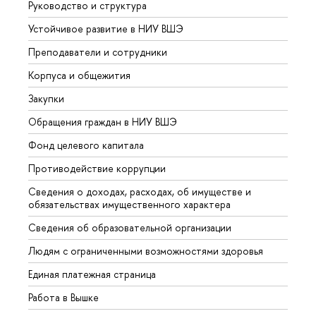
Руководство и структура
Довуз
Устойчивое развитие в НИУ ВШЭ
Олим
Преподаватели и сотрудники
Прием
Корпуса и общежития
Вышк
Закупки
Прием
Обращения граждан в НИУ ВШЭ
Аспир
Фонд целевого капитала
Допол
Противодействие коррупции
Центр
Сведения о доходах, расходах, об имуществе и
Бизне
обязательствах имущественного характера
Образ
Сведения об образовательной организации
Обрат
Людям с ограниченными возможностями здоровья
Единая платежная страница
Работа в Вышке