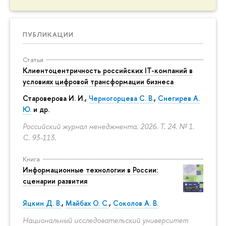
ПУБЛИКАЦИИ
Статья
Клиентоцентричность российских IT-компаний в
условиях цифровой трансформации бизнеса
Староверова И. И.,
Черногорцева С. В.
,
Снегирев А.
Ю.
и др.
Российский журнал менеджмента. 2026. Т. 24. № 1.
С. 93-113.
Книга
Информационные технологии в России:
сценарии развития
Яцкин Д. В.
,
Майбах О. С.
,
Соколов А. В.
Национальный исследовательский университет