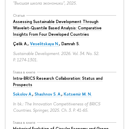
"Высшая школа экономики", 2025.
Статья
Assessing Sustainable Development Through
Wavelet-Quantile Based Analysis: Comparative
Insights From Four Developed Countries
Çelik A.,
Veselitskaya N.
, Damrah S.
Sustainable Development. 2026. Vol. 34. No. S2.
P. 1274-1301.
Глава в книге
Intra-BRICS Research Collaboration: Status and
Prospects
Sokolov A.
,
Shashnov S. A.
,
Kotsemir M. N.
In bk.: The Innovation Competitiveness of BRICS
Countries. Springer, 2025. Ch. 3.
P. 41-65.
Глава в книге
Historical Evolution of Circular Economy and Green