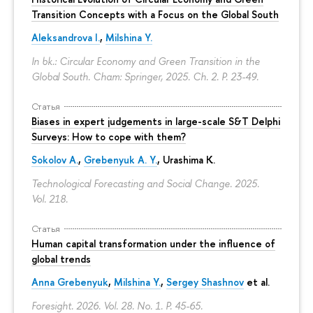
Transition Concepts with a Focus on the Global South
Aleksandrova I.
,
Milshina Y.
In bk.: Circular Economy and Green Transition in the
Global South. Cham: Springer, 2025. Ch. 2.
P. 23-49.
Статья
Biases in expert judgements in large-scale S&T Delphi
Surveys: How to cope with them?
Sokolov A.
,
Grebenyuk A. Y.
, Urashima K.
Technological Forecasting and Social Change. 2025.
Vol. 218.
Статья
Human capital transformation under the influence of
global trends
Anna Grebenyuk
,
Milshina Y.
,
Sergey Shashnov
et al.
Foresight. 2026. Vol. 28. No. 1.
P. 45-65.