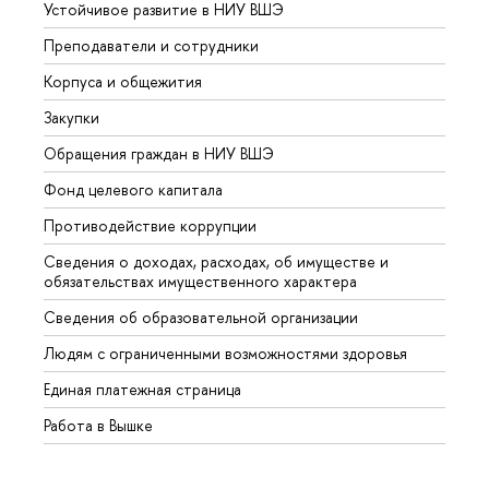
Устойчивое развитие в НИУ ВШЭ
Олим
Преподаватели и сотрудники
Прием
Корпуса и общежития
Вышк
Закупки
Прием
Обращения граждан в НИУ ВШЭ
Аспир
Фонд целевого капитала
Допол
Противодействие коррупции
Центр
Сведения о доходах, расходах, об имуществе и
Бизне
обязательствах имущественного характера
Образ
Сведения об образовательной организации
Обрат
Людям с ограниченными возможностями здоровья
Единая платежная страница
Работа в Вышке