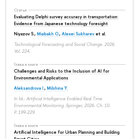
Статья
Evaluating Delphi survey accuracy in transportation:
Evidence from Japanese technology foresight
Niyazov S.
,
Maibakh O.
,
Alexei Sukharev
et al.
Technological Forecasting and Social Change. 2026.
Vol. 224.
Глава в книге
Challenges and Risks to the Inclusion of AI for
Environmental Applications
Aleksandrova I.
,
Milshina Y.
In bk.: Artificial Intelligence Enabled Real Time
Environmental Monitoring. Springer, 2026. Ch. 10.
P. 199-229.
Глава в книге
Artificial Intelligence for Urban Planning and Building
Smart Cities