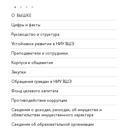
О ВЫШКЕ
ОБР
Цифры и факты
Лице
Руководство и структура
Довуз
Устойчивое развитие в НИУ ВШЭ
Олим
Преподаватели и сотрудники
Прием
Корпуса и общежития
Вышк
Закупки
Прием
Обращения граждан в НИУ ВШЭ
Аспир
Фонд целевого капитала
Допол
Противодействие коррупции
Центр
Сведения о доходах, расходах, об имуществе и
Бизне
обязательствах имущественного характера
Образ
Сведения об образовательной организации