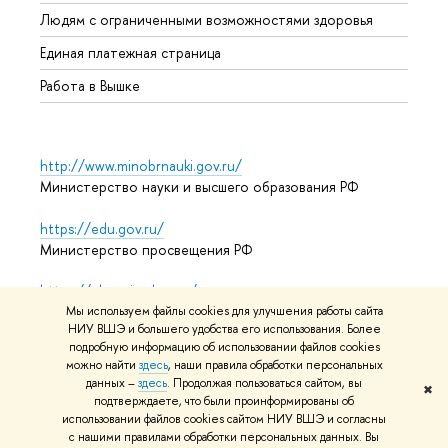
Обрат
Людям с ограниченными возможностями здоровья
Единая платежная страница
Работа в Вышке
http://www.minobrnauki.gov.ru/
Министерство науки и высшего образования РФ
https://edu.gov.ru/
Министерство просвещения РФ
https://elearning.hse.ru/mooc
Массовые открытые онлайн-курсы
Мы используем файлы cookies для улучшения работы сайта
НИУ ВШЭ и большего удобства его использования. Более
подробную информацию об использовании файлов cookies
можно найти
здесь
, наши правила обработки персональных
данных –
здесь
. Продолжая пользоваться сайтом, вы
© НИУ ВШЭ 1993–2026
Адреса и контакты
Условия
✖
подтверждаете, что были проинформированы об
использования материалов
Политика конфиденциальности
использовании файлов cookies сайтом НИУ ВШЭ и согласны
Карта сайта
с нашими правилами обработки персональных данных. Вы