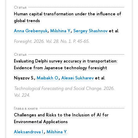
Статья
Human capital transformation under the influence of
global trends
Anna Grebenyuk
,
Milshina Y.
,
Sergey Shashnov
et al.
Foresight. 2026. Vol. 28. No. 1.
P. 45-65.
Статья
Evaluating Delphi survey accuracy in transportation:
Evidence from Japanese technology foresight
Niyazov S.
,
Maibakh O.
,
Alexei Sukharev
et al.
Technological Forecasting and Social Change. 2026.
Vol. 224.
Глава в книге
Challenges and Risks to the Inclusion of AI for
Environmental Applications
Aleksandrova I.
,
Milshina Y.