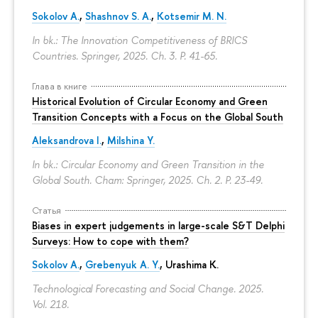
Sokolov A.
,
Shashnov S. A.
,
Kotsemir M. N.
In bk.: The Innovation Competitiveness of BRICS
Countries. Springer, 2025. Ch. 3.
P. 41-65.
Глава в книге
Historical Evolution of Circular Economy and Green
Transition Concepts with a Focus on the Global South
Aleksandrova I.
,
Milshina Y.
In bk.: Circular Economy and Green Transition in the
Global South. Cham: Springer, 2025. Ch. 2.
P. 23-49.
Статья
Biases in expert judgements in large-scale S&T Delphi
Surveys: How to cope with them?
Sokolov A.
,
Grebenyuk A. Y.
, Urashima K.
Technological Forecasting and Social Change. 2025.
Vol. 218.