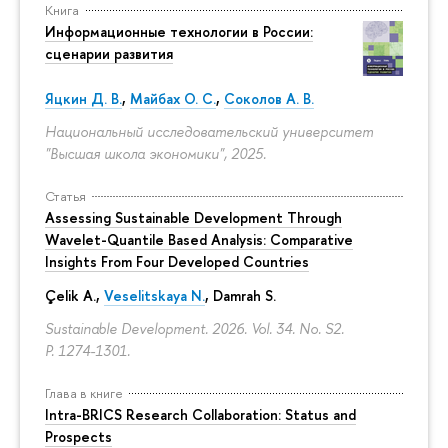
Книга
Информационные технологии в России:
сценарии развития
Яцкин Д. В.
,
Майбах О. С.
,
Соколов А. В.
Национальный исследовательский университет
"Высшая школа экономики", 2025.
Статья
Assessing Sustainable Development Through
Wavelet-Quantile Based Analysis: Comparative
Insights From Four Developed Countries
Çelik A.,
Veselitskaya N.
, Damrah S.
Sustainable Development. 2026. Vol. 34. No. S2.
P. 1274-1301.
Глава в книге
Intra-BRICS Research Collaboration: Status and
Prospects