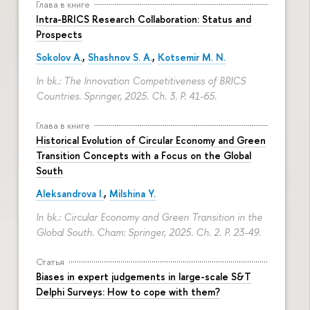
Глава в книге
Intra-BRICS Research Collaboration: Status and
Prospects
Sokolov A.
,
Shashnov S. A.
,
Kotsemir M. N.
In bk.: The Innovation Competitiveness of BRICS
Countries. Springer, 2025. Ch. 3.
P. 41-65.
Глава в книге
Historical Evolution of Circular Economy and Green
Transition Concepts with a Focus on the Global
South
Aleksandrova I.
,
Milshina Y.
In bk.: Circular Economy and Green Transition in the
Global South. Cham: Springer, 2025. Ch. 2.
P. 23-49.
Статья
Biases in expert judgements in large-scale S&T
Delphi Surveys: How to cope with them?