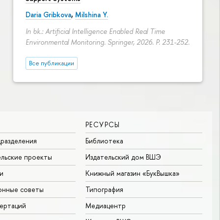
Daria Gribkova
,
Milshina Y.
In bk.: Artificial Intelligence Enabled Real Time
Environmental Monitoring. Springer, 2026.
P. 231-252.
Все публикации
РЕСУРСЫ
разделения
Библиотека
льские проекты
Издательский дом ВШЭ
и
Книжный магазин «БукВышка»
онные советы
Типография
ертаций
Медиацентр