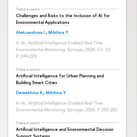
Глава в книге
Challenges and Risks to the Inclusion of AI for
Environmental Applications
Aleksandrova I.
,
Milshina Y.
In bk.: Artificial Intelligence Enabled Real Time
Environmental Monitoring. Springer, 2026. Ch. 10.
P. 199-229.
Глава в книге
Artificial Intelligence for Urban Planning and
Building Smart Cities
Demekhina A.
,
Milshina Y.
In bk.: Artificial Intelligence Enabled Real Time
Environmental Monitoring. Springer, 2026.
P. 253-281.
Глава в книге
Artificial Intelligence and Environmental Decision
Support Systems