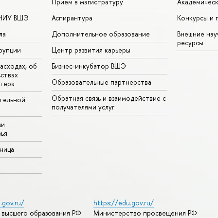
Прием в магистратуру
Академическ
 НИУ ВШЭ
Аспирантура
Конкурсы и 
ла
Дополнительное образование
Внешние на
ресурсы
рупции
Центр развития карьеры
асходах, об
Бизнес-инкубатор ВШЭ
ьствах
Образовательные партнерства
тера
Обратная связь и взаимодействие с
тельной
получателями услуг
ми
ья
аница
.gov.ru/
https://edu.gov.ru/
 высшего образования РФ
Министерство просвещения РФ