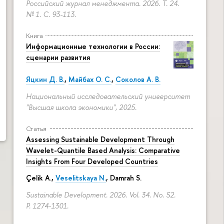
Российский журнал менеджмента. 2026. Т. 24.
№ 1.
С. 93-113.
Книга
Информационные технологии в России:
сценарии развития
Яцкин Д. В.
,
Майбах О. С.
,
Соколов А. В.
Национальный исследовательский университет
"Высшая школа экономики", 2025.
Статья
Assessing Sustainable Development Through
Wavelet-Quantile Based Analysis: Comparative
Insights From Four Developed Countries
Çelik A.,
Veselitskaya N.
, Damrah S.
Sustainable Development. 2026. Vol. 34. No. S2.
P. 1274-1301.