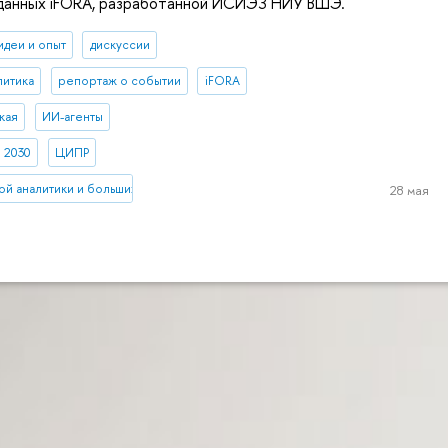
 данных iFORA, разработанной ИСИЭЗ НИУ ВШЭ.
идеи и опыт
дискуссии
литика
репортаж о событии
iFORA
кая
ИИ-агенты
 2030
ЦИПР
ой аналитики и больших данных
28 мая