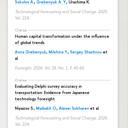
Sokolov A.
,
Grebenyuk A. Y.
, Urashima K.
Technological Forecasting and Social Change. 2025.
Vol. 218.
Статья
Human capital transformation under the influence
of global trends
Anna Grebenyuk
,
Milshina Y.
,
Sergey Shashnov
et
al.
Foresight. 2026. Vol. 28. No. 1.
P. 45-65.
Статья
Evaluating Delphi survey accuracy in
transportation: Evidence from Japanese
technology foresight
Niyazov S.
,
Maibakh O.
,
Alexei Sukharev
et al.
Technological Forecasting and Social Change. 2026.
Vol. 224.