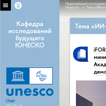
Национальный исследоват
Новости
Тема «ИИ-а
Кафедра
Тема «ИИ-
исследований
будущего
ЮНЕСКО
iFOR
мини
Акад
демо