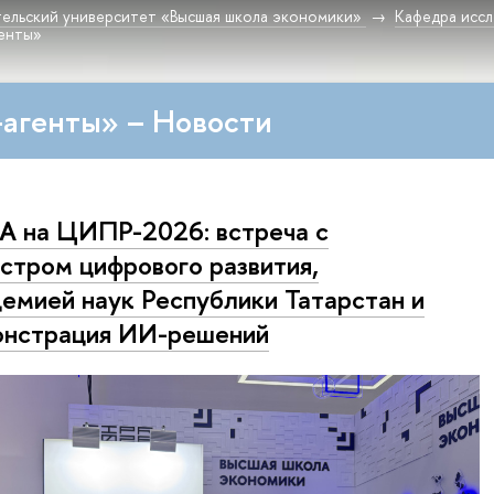
ельский университет «Высшая школа экономики»
Кафедра исс
генты»
агенты» – Новости
A на ЦИПР-2026: встреча с
стром цифрового развития,
емией наук Республики Татарстан и
нстрация ИИ-решений