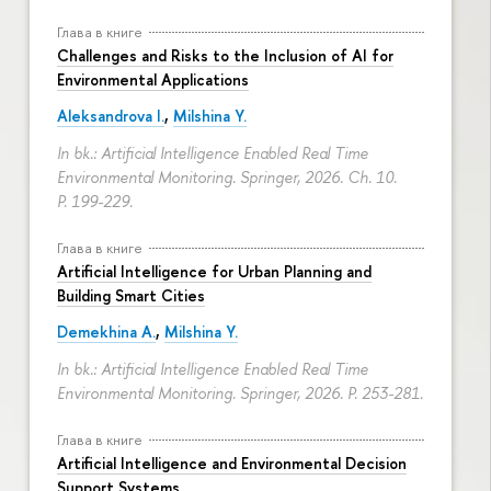
Глава в книге
Challenges and Risks to the Inclusion of AI for
Environmental Applications
Aleksandrova I.
,
Milshina Y.
In bk.: Artificial Intelligence Enabled Real Time
Environmental Monitoring. Springer, 2026. Ch. 10.
P. 199-229.
Глава в книге
Artificial Intelligence for Urban Planning and
Building Smart Cities
Demekhina A.
,
Milshina Y.
In bk.: Artificial Intelligence Enabled Real Time
Environmental Monitoring. Springer, 2026.
P. 253-281.
Глава в книге
Artificial Intelligence and Environmental Decision
Support Systems