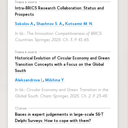
Глава в книге
Intra-BRICS Research Collaboration: Status and
Prospects
Sokolov A.
,
Shashnov S. A.
,
Kotsemir M. N.
In bk.: The Innovation Competitiveness of BRICS
Countries. Springer, 2025. Ch. 3.
P. 41-65.
Глава в книге
Historical Evolution of Circular Economy and Green
Transition Concepts with a Focus on the Global
South
Aleksandrova I.
,
Milshina Y.
In bk.: Circular Economy and Green Transition in the
Global South. Cham: Springer, 2025. Ch. 2.
P. 23-49.
Статья
Biases in expert judgements in large-scale S&T
Delphi Surveys: How to cope with them?