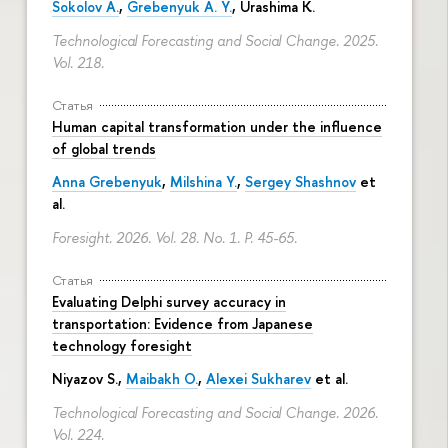
Sokolov A.
,
Grebenyuk A. Y.
, Urashima K.
Technological Forecasting and Social Change. 2025.
Vol. 218.
Статья
Human capital transformation under the influence
of global trends
Anna Grebenyuk
,
Milshina Y.
,
Sergey Shashnov
et
al.
Foresight. 2026. Vol. 28. No. 1.
P. 45-65.
Статья
Evaluating Delphi survey accuracy in
transportation: Evidence from Japanese
technology foresight
Niyazov S.
,
Maibakh O.
,
Alexei Sukharev
et al.
Technological Forecasting and Social Change. 2026.
Vol. 224.