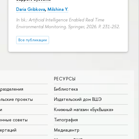
Daria Gribkova
,
Milshina Y.
In bk.: Artificial Intelligence Enabled Real Time
Environmental Monitoring. Springer, 2026.
P. 231-252.
Все публикации
РЕСУРСЫ
разделения
Библиотека
льские проекты
Издательский дом ВШЭ
и
Книжный магазин «БукВышка»
онные советы
Типография
ертаций
Медиацентр