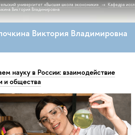
ельский университет «Высшая школа экономики»
Кафедра исс
чкина Виктория Владимировна
почкина Виктория Владимировна
ем науку в России: взаимодействие
и и общества