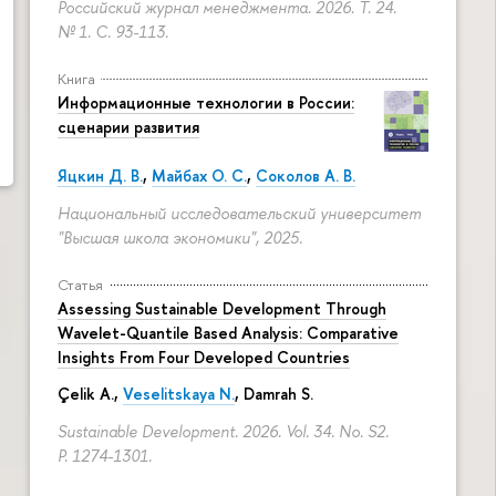
Российский журнал менеджмента. 2026. Т. 24.
№ 1.
С. 93-113.
Книга
Информационные технологии в России:
сценарии развития
Яцкин Д. В.
,
Майбах О. С.
,
Соколов А. В.
Национальный исследовательский университет
"Высшая школа экономики", 2025.
Статья
Assessing Sustainable Development Through
Wavelet-Quantile Based Analysis: Comparative
Insights From Four Developed Countries
Çelik A.,
Veselitskaya N.
, Damrah S.
Sustainable Development. 2026. Vol. 34. No. S2.
P. 1274-1301.