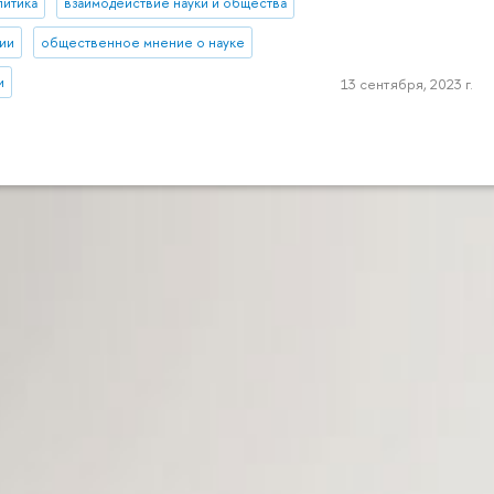
литика
взаимодействие науки и общества
ии
общественное мнение о науке
и
13 сентября, 2023 г.