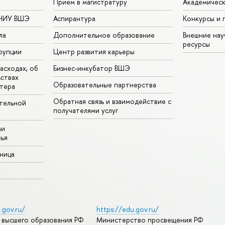
Прием в магистратуру
Академическ
 НИУ ВШЭ
Аспирантура
Конкурсы и 
ла
Дополнительное образование
Внешние на
ресурсы
рупции
Центр развития карьеры
асходах, об
Бизнес-инкубатор ВШЭ
ьствах
Образовательные партнерства
тера
Обратная связь и взаимодействие с
тельной
получателями услуг
ми
ья
аница
.gov.ru/
https://edu.gov.ru/
 высшего образования РФ
Министерство просвещения РФ