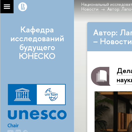
Национальный исследоват
Новости
Автор: Лапо
Кафедра
Автор: Ла
исследований
– Новости
будущего
ЮНЕСКО
Дела
наук