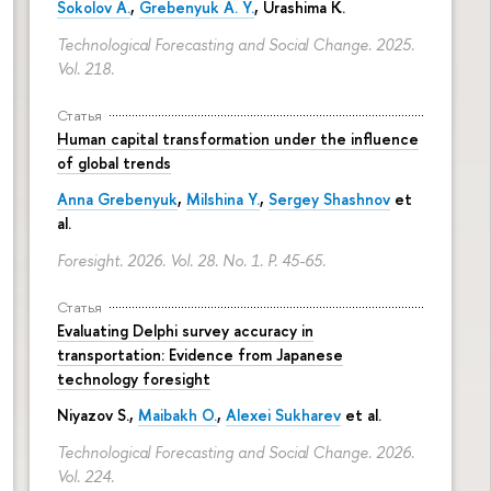
Sokolov A.
,
Grebenyuk A. Y.
, Urashima K.
Technological Forecasting and Social Change. 2025.
Vol. 218.
Статья
Human capital transformation under the influence
of global trends
Anna Grebenyuk
,
Milshina Y.
,
Sergey Shashnov
et
al.
Foresight. 2026. Vol. 28. No. 1.
P. 45-65.
Статья
Evaluating Delphi survey accuracy in
transportation: Evidence from Japanese
technology foresight
Niyazov S.
,
Maibakh O.
,
Alexei Sukharev
et al.
Technological Forecasting and Social Change. 2026.
Vol. 224.