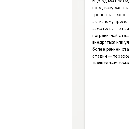
Еще одним неожи
предсказуемости»
зрелости техноло
активному примен
заметили, что на
пограничной стад
внедряться или у
более ранней ста
стадии — перехо
значительно точн