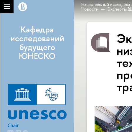
Национальный исследоват
Новости
Эксперты ВШ
Кафедра
Эк
исследований
будущего
ни
ЮНЕСКО
те
пр
тр