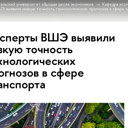
ельский университет «Высшая школа экономики»
Кафедра исс
Э выявили низкую точность технологических прогнозов в сфере 
сперты ВШЭ выявили
зкую точность
хнологических
огнозов в сфере
анспорта