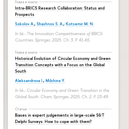
Глава в книге
Intra-BRICS Research Collaboration: Status and
Prospects
Sokolov A.
,
Shashnov S. A.
,
Kotsemir M. N.
In bk.: The Innovation Competitiveness of BRICS
Countries. Springer, 2025. Ch. 3.
P. 41-65.
Глава в книге
Historical Evolution of Circular Economy and Green
Transition Concepts with a Focus on the Global
South
Aleksandrova I.
,
Milshina Y.
In bk.: Circular Economy and Green Transition in the
Global South. Cham: Springer, 2025. Ch. 2.
P. 23-49.
Статья
Biases in expert judgements in large-scale S&T
Delphi Surveys: How to cope with them?