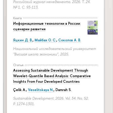
Российский журнал менеджмента. 2026. Т. 24.
№ 1.
С. 93-113.
Книга
Информационные технологии в России:
сценарии развития
Яцкин Д. В.
,
Майбах О. С.
,
Соколов А. В.
Национальный исследовательский университет
"Высшая школа экономики", 2025.
Статья
Assessing Sustainable Development Through
Wavelet-Quantile Based Analysis: Comparative
Insights From Four Developed Countries
Çelik A.,
Veselitskaya N.
, Damrah S.
Sustainable Development. 2026. Vol. 34. No. S2.
P. 1274-1301.