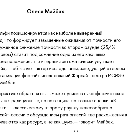
Олеся Майбах
льфи позиционируется как наиболее выверенный
д, что формирует завышенные ожидания от точности его
руженное снижение точности во втором раунде (23,4%
ервом) ставит под сомнение одно из его ключевых
редположение, что итерация автоматически улучшает
й», — объясняет автор исследования, заведующий отделом
рганизации форсайт-исследований Форсайт-центра ИСИЭЗ
Майбах.
 практике обратная связь может усиливать конформистское
яя нетрадиционные, но потенциально точные оценки. «В
ативы классическому второму раунду целесообразно
сайт-сессии с обсуждением разногласий, где расхождения в
иваются как ресурс, а не как шум»,— говорит Майбах.