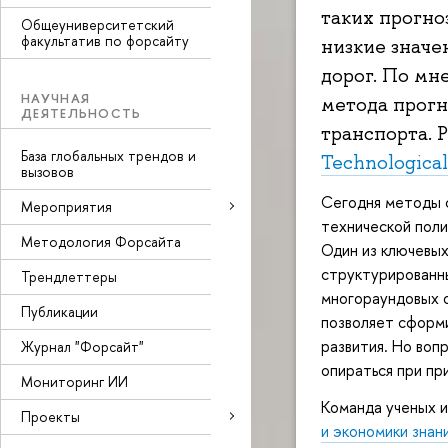
таких прогно
Общеуниверситетский
факультатив по форсайту
низкие значе
дорог. По мн
НАУЧНАЯ
метода прогн
ДЕЯТЕЛЬНОСТЬ
транспорта. 
База глобальных трендов и
Technological
вызовов
Сегодня методы 
Мероприятия
технической поли
Методология Форсайта
Один из ключевы
структурированны
Трендлеттеры
многораундовых 
Публикации
позволяет сформ
развития. Но вопр
Журнал "Форсайт"
опираться при пр
Мониторинг ИИ
Команда ученых 
Проекты
и экономики знан