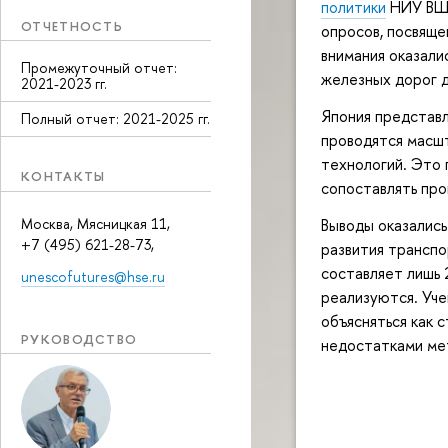
политики
НИУ ВШЭ
ОТЧЕТНОСТЬ
опросов, посвяще
внимания оказал
Промежуточный отчет:
железных дорог 
2021-2023 гг.
Япония представл
Полный отчет: 2021-2025 гг.
проводятся масш
технологий. Это 
КОНТАКТЫ
сопоставлять про
Выводы оказались
Москва, Мясницкая 11,
+7 (495) 621-28-73,
развития транспо
составляет лишь 
unescofutures@hse.ru
реализуются. Уче
объясняться как 
РУКОВОДСТВО
недостатками ме