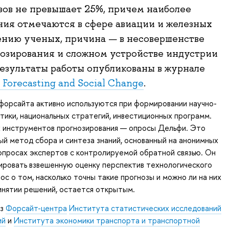
зов не превышает 25%, причем наиболее
ния отмечаются в сфере авиации и железных
ению ученых, причина — в несовершенстве
озирования и сложном устройстве индустрии
Результаты работы опубликованы в журнале
 Forecasting and Social Change
.
форсайта активно используются при формировании научно-
тики, национальных стратегий, инвестиционных программ.
х инструментов прогнозирования — опросы Дельфи. Это
й метод сбора и синтеза знаний, основанный на анонимных
опросах экспертов с контролируемой обратной связью. Он
ировать взвешенную оценку перспектив технологического
ос о том, насколько точны такие прогнозы и можно ли на них
инятии решений, остается открытым.
из
Форсайт-центра
Института статистических исследований
ий
и
Института экономики транспорта и транспортной