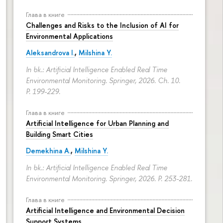
Глава в книге
Challenges and Risks to the Inclusion of AI for
Environmental Applications
Aleksandrova I.
,
Milshina Y.
In bk.: Artificial Intelligence Enabled Real Time
Environmental Monitoring. Springer, 2026. Ch. 10.
P. 199-229.
Глава в книге
Artificial Intelligence for Urban Planning and
Building Smart Cities
Demekhina A.
,
Milshina Y.
In bk.: Artificial Intelligence Enabled Real Time
Environmental Monitoring. Springer, 2026.
P. 253-281.
Глава в книге
Artificial Intelligence and Environmental Decision
Support Systems