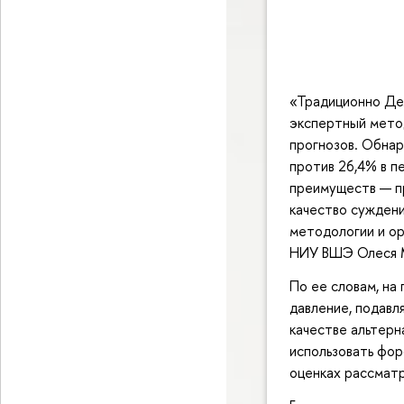
«Традиционно Де
экспертный мето
прогнозов. Обна
против 26,4% в п
преимуществ — п
качество суждени
методологии и о
НИУ ВШЭ Олеся 
По ее словам, на
давление, подавл
качестве альтерн
использовать фор
оценках рассматр