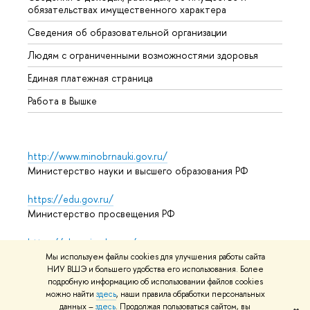
обязательствах имущественного характера
Образ
Сведения об образовательной организации
Обрат
Людям с ограниченными возможностями здоровья
Единая платежная страница
Работа в Вышке
http://www.minobrnauki.gov.ru/
Министерство науки и высшего образования РФ
https://edu.gov.ru/
Министерство просвещения РФ
https://elearning.hse.ru/mooc
Массовые открытые онлайн-курсы
Мы используем файлы cookies для улучшения работы сайта
НИУ ВШЭ и большего удобства его использования. Более
подробную информацию об использовании файлов cookies
можно найти
здесь
, наши правила обработки персональных
© НИУ ВШЭ 1993–2026
Адреса и контакты
Условия
данных –
здесь
. Продолжая пользоваться сайтом, вы