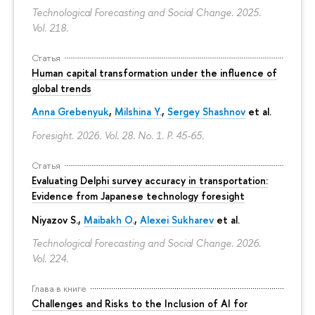
Technological Forecasting and Social Change. 2025.
Vol. 218.
Статья
Human capital transformation under the influence of
global trends
Anna Grebenyuk
,
Milshina Y.
,
Sergey Shashnov
et al.
Foresight. 2026. Vol. 28. No. 1.
P. 45-65.
Статья
Evaluating Delphi survey accuracy in transportation:
Evidence from Japanese technology foresight
Niyazov S.
,
Maibakh O.
,
Alexei Sukharev
et al.
Technological Forecasting and Social Change. 2026.
Vol. 224.
Глава в книге
Challenges and Risks to the Inclusion of AI for