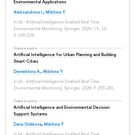
Environmental Applications
Aleksandrova I.
,
Milshina Y.
In bk.: Artificial Intelligence Enabled Real Time
Environmental Monitoring. Springer, 2026. Ch. 10.
P. 199-229.
Глава в книге
Artificial Intelligence for Urban Planning and Building
Smart Cities
Demekhina A.
,
Milshina Y.
In bk.: Artificial Intelligence Enabled Real Time
Environmental Monitoring. Springer, 2026.
P. 253-281.
Глава в книге
Artificial Intelligence and Environmental Decision
Support Systems
Daria Gribkova
,
Milshina Y.
In bk.: Artificial Intelligence Enabled Real Time