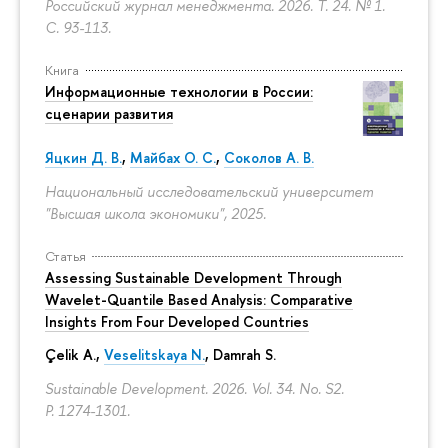
Российский журнал менеджмента. 2026. Т. 24. № 1.
С. 93-113.
Книга
Информационные технологии в России:
сценарии развития
Яцкин Д. В.
,
Майбах О. С.
,
Соколов А. В.
Национальный исследовательский университет
"Высшая школа экономики", 2025.
Статья
Assessing Sustainable Development Through
Wavelet-Quantile Based Analysis: Comparative
Insights From Four Developed Countries
Çelik A.,
Veselitskaya N.
, Damrah S.
Sustainable Development. 2026. Vol. 34. No. S2.
P. 1274-1301.