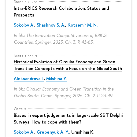
Глава в книге
Intra-BRICS Research Collaboration: Status and
Prospects
Sokolov A.
,
Shashnov S. A.
,
Kotsemir M. N.
In bk.: The Innovation Competitiveness of BRICS
Countries. Springer, 2025. Ch. 3.
P. 41-65.
Глава в книге
Historical Evolution of Circular Economy and Green
Transition Concepts with a Focus on the Global South
Aleksandrova I.
,
Milshina Y.
In bk.: Circular Economy and Green Transition in the
Global South. Cham: Springer, 2025. Ch. 2.
P. 23-49.
Статья
Biases in expert judgements in large-scale S&T Delphi
Surveys: How to cope with them?
Sokolov A.
,
Grebenyuk A. Y.
, Urashima K.