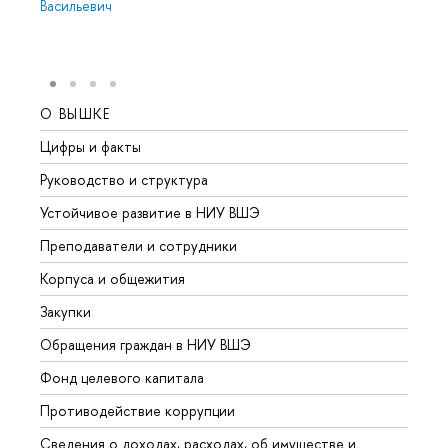
Васильевич
О ВЫШКЕ
ОБР
Цифры и факты
Лице
Руководство и структура
Довуз
Устойчивое развитие в НИУ ВШЭ
Олим
Преподаватели и сотрудники
Прием
Корпуса и общежития
Вышк
Закупки
Прием
Обращения граждан в НИУ ВШЭ
Аспир
Фонд целевого капитала
Допол
Противодействие коррупции
Центр
Сведения о доходах, расходах, об имуществе и
Бизне