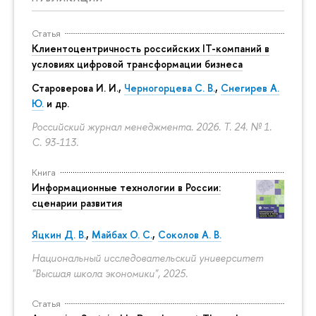
Статья
Клиентоцентричность российских IT-компаний в
условиях цифровой трансформации бизнеса
Староверова И. И.,
Черногорцева С. В.
,
Снегирев А.
Ю.
и др.
Российский журнал менеджмента. 2026. Т. 24. № 1.
С. 93-113.
Книга
Информационные технологии в России:
сценарии развития
Яцкин Д. В.
,
Майбах О. С.
,
Соколов А. В.
Национальный исследовательский университет
"Высшая школа экономики", 2025.
Статья