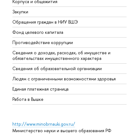
Корпуса и общежития
Вышк
Закупки
Прием
Обращения граждан в НИУ ВШЭ
Аспир
Фонд целевого капитала
Допол
Противодействие коррупции
Центр
Сведения о доходах, расходах, об имуществе и
Бизне
обязательствах имущественного характера
Образ
Сведения об образовательной организации
Обрат
Людям с ограниченными возможностями здоровья
Единая платежная страница
Работа в Вышке
http://www.minobrnauki.gov.ru/
Министерство науки и высшего образования РФ