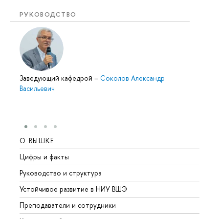
РУКОВОДСТВО
Заведующий кафедрой
–
Соколов Александр
Васильевич
О ВЫШКЕ
ОБР
Цифры и факты
Лице
Руководство и структура
Довуз
Устойчивое развитие в НИУ ВШЭ
Олим
Преподаватели и сотрудники
Прием