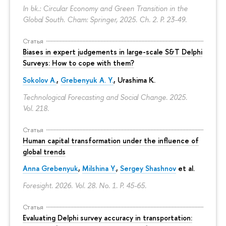
In bk.: Circular Economy and Green Transition in the
Global South. Cham: Springer, 2025. Ch. 2.
P. 23-49.
Статья
Biases in expert judgements in large-scale S&T Delphi
Surveys: How to cope with them?
Sokolov A.
,
Grebenyuk A. Y.
, Urashima K.
Technological Forecasting and Social Change. 2025.
Vol. 218.
Статья
Human capital transformation under the influence of
global trends
Anna Grebenyuk
,
Milshina Y.
,
Sergey Shashnov
et al.
Foresight. 2026. Vol. 28. No. 1.
P. 45-65.
Статья
Evaluating Delphi survey accuracy in transportation: