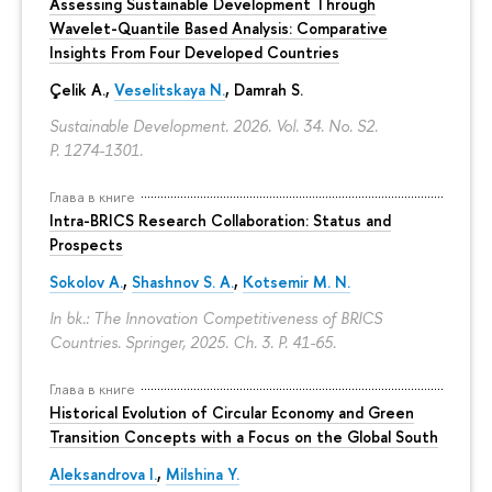
Assessing Sustainable Development Through
Wavelet-Quantile Based Analysis: Comparative
Insights From Four Developed Countries
Çelik A.,
Veselitskaya N.
, Damrah S.
Sustainable Development. 2026. Vol. 34. No. S2.
P. 1274-1301.
Глава в книге
Intra-BRICS Research Collaboration: Status and
Prospects
Sokolov A.
,
Shashnov S. A.
,
Kotsemir M. N.
In bk.: The Innovation Competitiveness of BRICS
Countries. Springer, 2025. Ch. 3.
P. 41-65.
Глава в книге
Historical Evolution of Circular Economy and Green
Transition Concepts with a Focus on the Global South
Aleksandrova I.
,
Milshina Y.