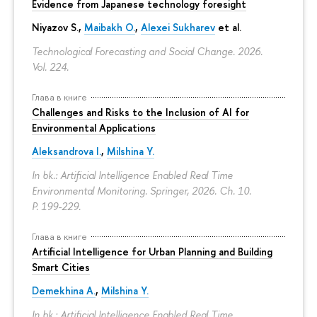
Evidence from Japanese technology foresight
Niyazov S.
,
Maibakh O.
,
Alexei Sukharev
et al.
Technological Forecasting and Social Change. 2026.
Vol. 224.
Глава в книге
Challenges and Risks to the Inclusion of AI for
Environmental Applications
Aleksandrova I.
,
Milshina Y.
In bk.: Artificial Intelligence Enabled Real Time
Environmental Monitoring. Springer, 2026. Ch. 10.
P. 199-229.
Глава в книге
Artificial Intelligence for Urban Planning and Building
Smart Cities
Demekhina A.
,
Milshina Y.
In bk.: Artificial Intelligence Enabled Real Time