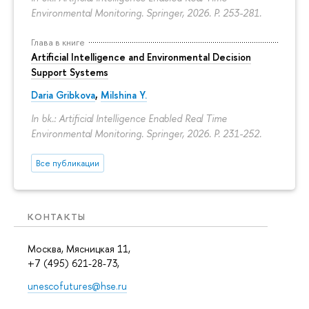
Environmental Monitoring. Springer, 2026.
P. 253-281.
Глава в книге
Artificial Intelligence and Environmental Decision
Support Systems
Daria Gribkova
,
Milshina Y.
In bk.: Artificial Intelligence Enabled Real Time
Environmental Monitoring. Springer, 2026.
P. 231-252.
Все публикации
КОНТАКТЫ
Москва, Мясницкая 11,
+7 (495) 621-28-73,
unescofutures@hse.ru